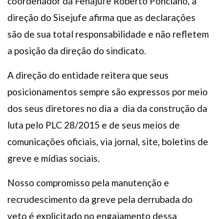
coordenador da Fenajufe Roberto Ponciano, a
Plano de Saúde
direção do Sisejufe afirma que as declarações
Assistência Funeral
são de sua total responsabilidade e não refletem
Pós-graduação
a posição da direção do sindicato.
Facebook
Instagram
Twitter
Youtube
TikTok
Whatsapp
A direção do entidade reitera que seus
posicionamentos sempre são expressos por meio
dos seus diretores no dia a dia da construção da
luta pelo PLC 28/2015 e de seus meios de
comunicações oficiais, via jornal, site, boletins de
greve e mídias sociais.
Nosso compromisso pela manutenção e
recrudescimento da greve pela derrubada do
veto é explicitado no engajamento dessa