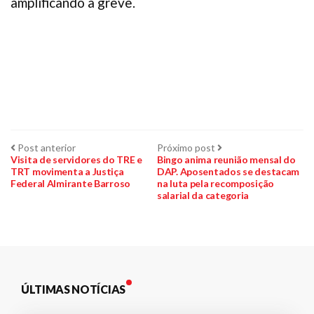
amplificando a greve.
Navegação
Post
Próximo
Post anterior
Próximo post
anterior:
post:
Visita de servidores do TRE e
Bingo anima reunião mensal do
TRT movimenta a Justiça
DAP. Aposentados se destacam
de
Federal Almirante Barroso
na luta pela recomposição
salarial da categoria
Post
ÚLTIMAS NOTÍCIAS