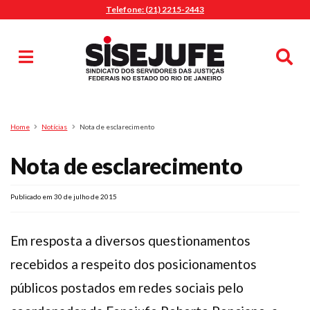
Telefone: (21) 2215-2443
MENU
Início
Sindicalize-se
Notícias
Artigos
Publicações
Pesquisa
Home
Notícias
Nota de esclarecimento
Jurídico
Nota de esclarecimento
Diretoria
O Sindicato
Agenda
Publicado em 30 de julho de 2015
Casa do Alto
Em resposta a diversos questionamentos
Sede Campestre
recebidos a respeito dos posicionamentos
Nossos Convênios
públicos postados em redes sociais pelo
Gympass Wellhub
Seguro Auto