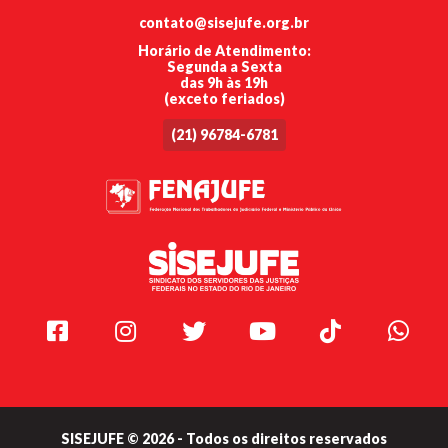
contato@sisejufe.org.br
Horário de Atendimento:
Segunda a Sexta
das 9h às 19h
(exceto feriados)
(21) 96784-6781
Facebook
Instagram
Twitter
Youtube
TikTok
Whats
SISEJUFE © 2026 - Todos os direitos reservados