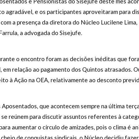
osentados e Pensionistas do Sisejufe deste mês aco
to agradável, e os participantes aproveitaram para di
 com a presença da diretora do Núcleo Lucilene Lima,
Farrula, a advogada do Sisejufe.
ante o encontro foram as decisões inéditas que for
l, em relação ao pagamento dos Quintos atrasados. O
peito à Ação na OEA, relativamente ao desconto prev
 Aposentados, que acontecem sempre na última terça
 se reúnem para discutir assuntos referentes à cate
ra aumentar o círculo de amizades, pois o clima é ani
heio de conquistas sindicais, o Núcleo decidiu faze