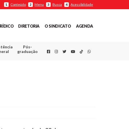
Conteúdo
Menu
Busca
Acessibilidade
1
2
3
4
RÍDICO
DIRETORIA
O SINDICATO
AGENDA
stência
Pós-
Facebook
Instagram
Twitter
Youtube
TikTok
Whatsapp
neral
graduação