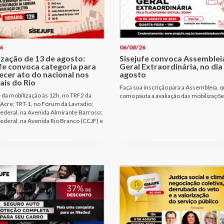
6
06/08/26
ização de 13 de agosto:
Sisejufe convoca Assemblei
ufe convoca categoria para
Geral Extraordinária, no dia
ecer ato do nacional nos
agosto
ais do Rio
Faça sua inscrição para a Assembleia, q
e da mobilização às 12h, no TRF2 da
como pauta a avaliação das mobilizaçõ
Acre; TRT-1, no Fórum da Lavradio;
Federal, na Avenida Almirante Barroso;
Federal, na Avenida Rio Branco (CCJF) e