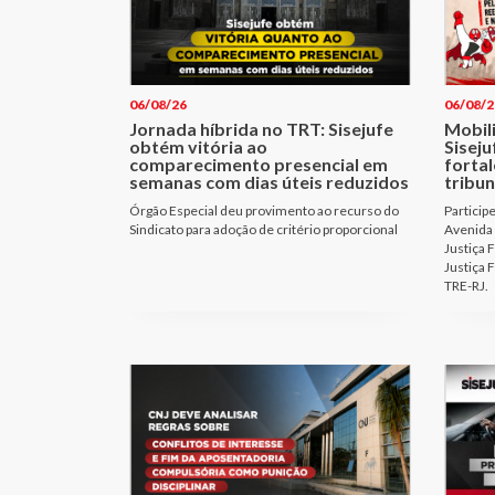
06/08/26
06/08/2
Jornada híbrida no TRT: Sisejufe
Mobil
obtém vitória ao
Sisej
comparecimento presencial em
fortal
semanas com dias úteis reduzidos
tribun
Órgão Especial deu provimento ao recurso do
Particip
Sindicato para adoção de critério proporcional
Avenida 
Justiça 
Justiça 
TRE-RJ.