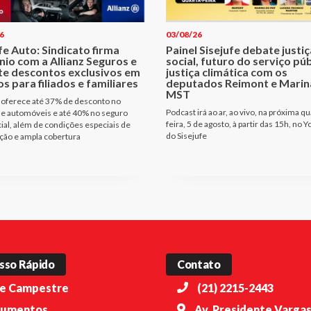
6
03/08/26
fe Auto: Sindicato firma
Painel Sisejufe debate justiç
io com a Allianz Seguros e
social, futuro do serviço púb
te descontos exclusivos em
justiça climática com os
s para filiados e familiares
deputados Reimont e Marin
MST
 oferece até 37% de desconto no
Podcast irá ao ar, ao vivo, na próxima qu
e automóveis e até 40% no seguro
feira, 5 de agosto, à partir das 15h, no 
ial, além de condições especiais de
do Sisejufe
ção e ampla cobertura
sso Rápido
Contato
e Campestre
(21) 2215-2443
umentos
Av. Presidente Vargas