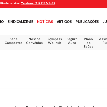
Rio de Janeiro -
Telefone: (21) 2215-2443
CIO
SINDICALIZE-SE
NOTÍCIAS
ARTIGOS
PUBLICAÇÕES
JU
Sede
Nossos
Gympass
Seguro
Plano
Assi
Campestre
Convênios
Wellhub
Auto
de
Fu
Saúde