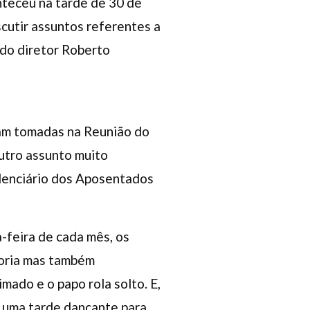
nteceu na tarde de 30 de
scutir assuntos referentes a
 do diretor Roberto
am tomadas na Reunião do
utro assunto muito
idenciário dos Aposentados
-feira de cada mês, os
goria mas também
mado e o papo rola solto. E,
r uma tarde dançante para