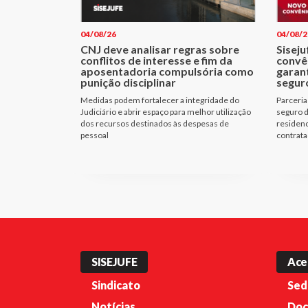
04/08/26
04/08/2
CNJ deve analisar regras sobre
Siseju
conflitos de interesse e fim da
convên
aposentadoria compulsória como
garan
punição disciplinar
seguro
Medidas podem fortalecer a integridade do
Parceria
Judiciário e abrir espaço para melhor utilização
seguro d
dos recursos destinados às despesas de
residenc
pessoal
contrata
SISEJUFE
Ace
Sindicato
Sed
Notícias
Doc