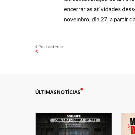
encerrar as atividades dess
novembro, dia 27, a partir d
Navegação
Post
Post anterior
anterior:
S
de
Post
ÚLTIMAS NOTÍCIAS