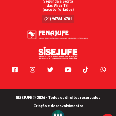
Segunda a Sexta
das 9h às 19h
(exceto feriados)
(21) 96784-6781
Facebook
Instagram
Twitter
Youtube
TikTok
Whats
SISEJUFE © 2026 - Todos os direitos reservados
Criação e
desenvolvimento: