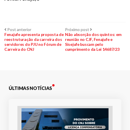
Navegação
Post
Próximo
Post anterior
Próximo post
anterior:
post:
Fenajufe apresenta proposta de
Não absorção dos quintos: em
reestruturação da carreira dos
reunião no CJF, Fenajufe e
de
servidores do PJU no Fórum de
Sisejufe buscam pelo
Carreira do CNJ
cumprimento da Lei 14687/23
Post
ÚLTIMAS NOTÍCIAS