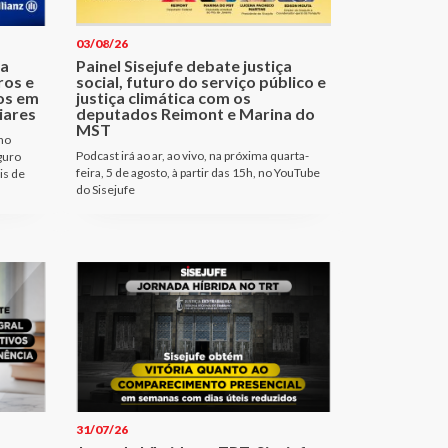
03/08/26
ma
Painel Sisejufe debate justiça
ros e
social, futuro do serviço público e
os em
justiça climática com os
iares
deputados Reimont e Marina do
MST
no
Podcast irá ao ar, ao vivo, na próxima quarta-
guro
feira, 5 de agosto, à partir das 15h, no YouTube
is de
do Sisejufe
31/07/26