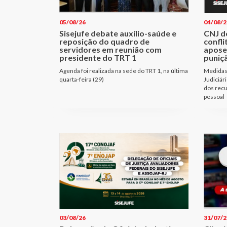
05/08/26
04/08/2
Sisejufe debate auxílio-saúde e
CNJ d
reposição do quadro de
confli
servidores em reunião com
apose
presidente do TRT 1
puniçã
Agenda foi realizada na sede do TRT 1, na última
Medidas 
quarta-feira (29)
Judiciár
dos recu
pessoal
03/08/26
31/07/2