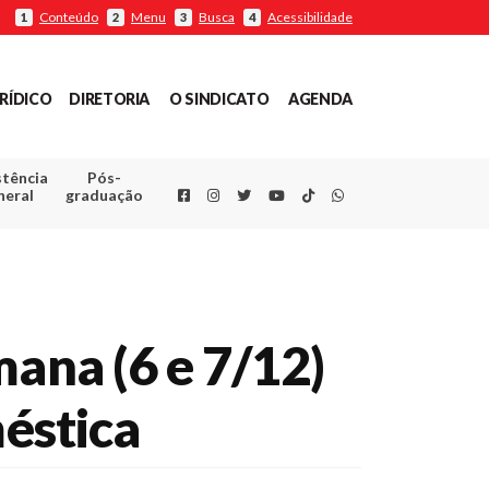
Conteúdo
Menu
Busca
Acessibilidade
1
2
3
4
RÍDICO
DIRETORIA
O SINDICATO
AGENDA
stência
Pós-
Facebook
Instagram
Twitter
Youtube
TikTok
Whatsapp
neral
graduação
mana (6 e 7/12)
méstica