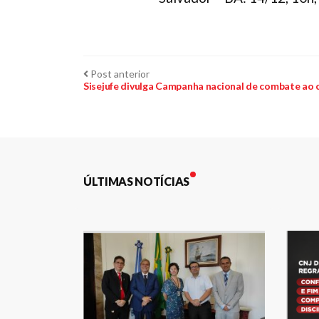
Navegação
Post
Post anterior
anterior:
Sisejufe divulga Campanha nacional de combate ao 
de
Post
ÚLTIMAS NOTÍCIAS