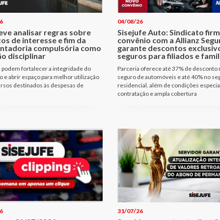
6
04/08/26
eve analisar regras sobre
Sisejufe Auto: Sindicato fir
tos de interesse e fim da
convênio com a Allianz Segu
ntadoria compulsória como
garante descontos exclusiv
o disciplinar
seguros para filiados e famil
podem fortalecer a integridade do
Parceria oferece até 37% de desconto 
io e abrir espaço para melhor utilização
seguro de automóveis e até 40% no se
rsos destinados às despesas de
residencial, além de condições especia
contratação e ampla cobertura
6
31/07/26