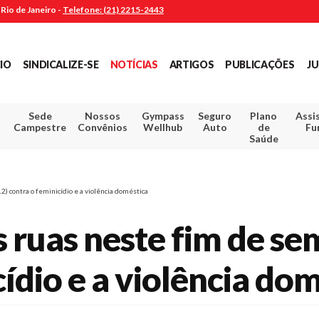
Rio de Janeiro -
Telefone: (21) 2215-2443
CIO
SINDICALIZE-SE
NOTÍCIAS
ARTIGOS
PUBLICAÇÕES
JU
Sede
Nossos
Gympass
Seguro
Plano
Assi
Campestre
Convênios
Wellhub
Auto
de
Fu
Saúde
) contra o feminicídio e a violência doméstica
 ruas neste fim de se
ídio e a violência do