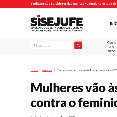
Sindicato dos Servidores das Justiças Federais no estado do 
INÍ
Casa
Pesquisa
do
Alto
Home
Notícias
Mulheres vão às ruas neste fim de semana (6 e 7/12
Mulheres vão às
contra o feminic