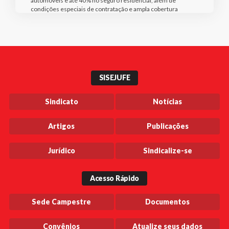
automóveis e até 40% no seguro residencial, além de
condições especiais de contratação e ampla cobertura
SISEJUFE
Sindicato
Notícias
Artigos
Publicações
Jurídico
Sindicalize-se
Acesso Rápido
Sede Campestre
Documentos
Convênios
Atualize seus dados