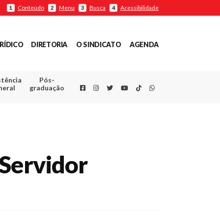
Conteúdo
Menu
Busca
Acessibilidade
1
2
3
4
RÍDICO
DIRETORIA
O SINDICATO
AGENDA
stência
Pós-
Facebook
Instagram
Twitter
Youtube
TikTok
Whatsapp
neral
graduação
 Servidor