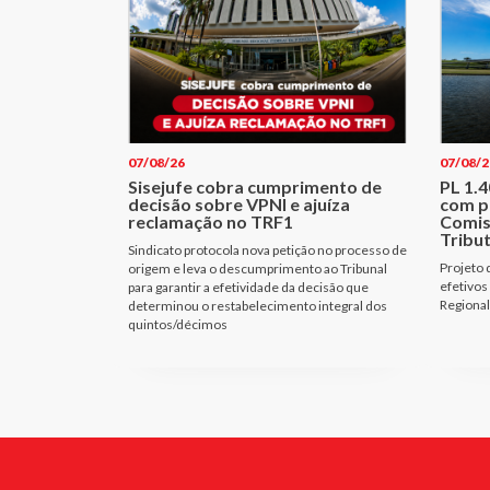
07/08/26
07/08/2
Sisejufe cobra cumprimento de
PL 1.
decisão sobre VPNI e ajuíza
com p
reclamação no TRF1
Comis
Tribu
Sindicato protocola nova petição no processo de
Projeto 
origem e leva o descumprimento ao Tribunal
efetivos
para garantir a efetividade da decisão que
Regional
determinou o restabelecimento integral dos
quintos/décimos