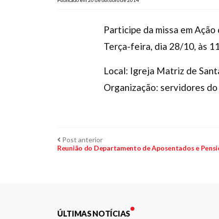
Publicado em 20 de outubro de 2014
Participe da missa em Ação 
Terça-feira, dia 28/10, às 1
Local: Igreja Matriz de Sant
Organização: servidores do
Navegação
Post
Post anterior
anterior:
Reunião do Departamento de Aposentados e Pensioni
de
Post
ÚLTIMAS NOTÍCIAS