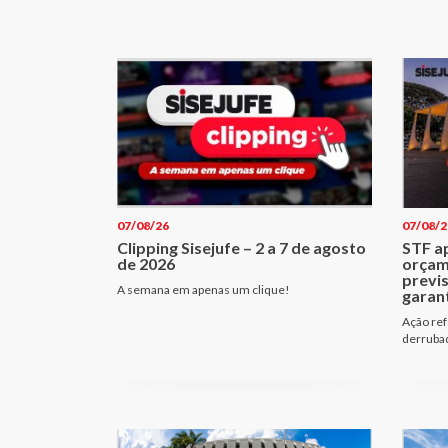
07/08/26
07/08/2
Clipping Sisejufe – 2 a 7 de agosto
STF a
de 2026
orçam
previ
A semana em apenas um clique!
garant
Ação ref
derrubad