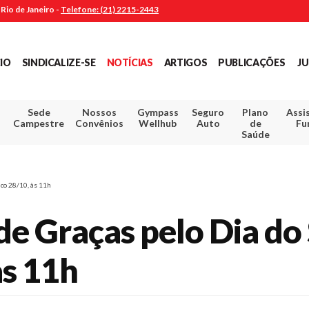
Rio de Janeiro -
Telefone: (21) 2215-2443
CIO
SINDICALIZE-SE
NOTÍCIAS
ARTIGOS
PUBLICAÇÕES
JU
Sede
Nossos
Gympass
Seguro
Plano
Assi
Campestre
Convênios
Wellhub
Auto
de
Fu
Saúde
co 28/10, às 11h
e Graças pelo Dia do
às 11h