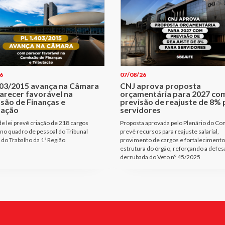
6
07/08/26
403/2015 avança na Câmara
CNJ aprova proposta
arecer favorável na
orçamentária para 2027 co
são de Finanças e
previsão de reajuste de 8% 
tação
servidores
de lei prevê criação de 218 cargos
Proposta aprovada pelo Plenário do Co
 no quadro de pessoal do Tribunal
prevê recursos para reajuste salarial,
 do Trabalho da 1ª Região
provimento de cargos e fortalecimento
estrutura do órgão, reforçando a defes
derrubada do Veto nº 45/2025