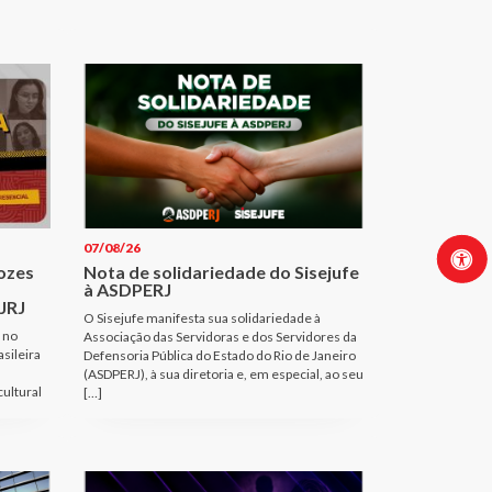
07/08/26
Vozes
Nota de solidariedade do Sisejufe
à ASDPERJ
JRJ
O Sisejufe manifesta sua solidariedade à
 no
Associação das Servidoras e dos Servidores da
sileira
Defensoria Pública do Estado do Rio de Janeiro
(ASDPERJ), à sua diretoria e, em especial, ao seu
cultural
[…]