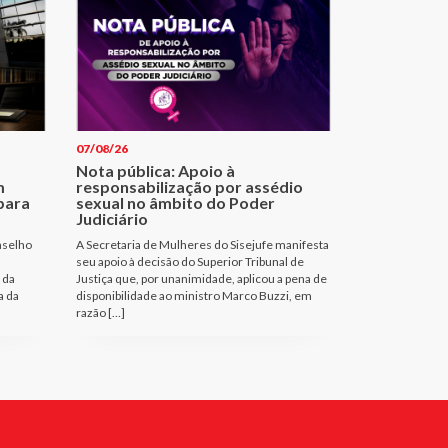
07/08/26
Nota pública: Apoio à
m
responsabilização por assédio
para
sexual no âmbito do Poder
Judiciário
nselho
A Secretaria de Mulheres do Sisejufe manifesta
seu apoio à decisão do Superior Tribunal de
 da
Justiça que, por unanimidade, aplicou a pena de
a da
disponibilidade ao ministro Marco Buzzi, em
razão […]