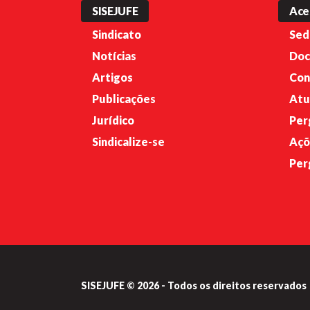
SISEJUFE
Ace
Sindicato
Sed
Notícias
Doc
Artigos
Con
Publicações
Atu
Jurídico
Per
Sindicalize-se
Açõ
Per
SISEJUFE © 2026 - Todos os direitos reservados