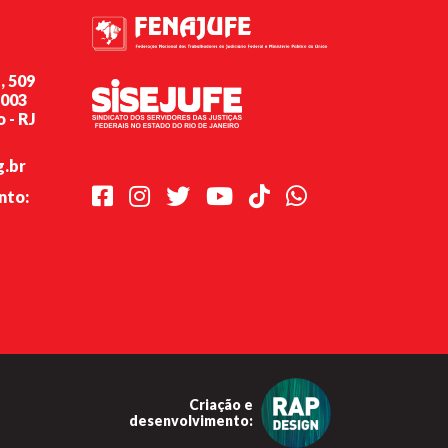
, 509
-003
 - RJ
g.br
Facebook
Instagram
Twitter
Youtube
TikTok
Whatsapp
nto:
Criação e
desenvolvimento: