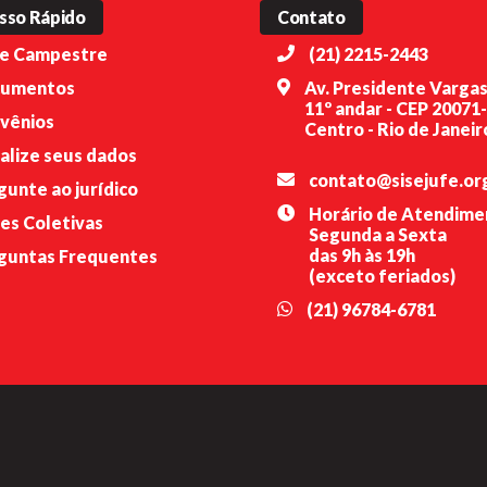
sso Rápido
Contato
e Campestre
(21) 2215-2443
umentos
Av. Presidente Vargas
11º andar - CEP 20071
vênios
Centro - Rio de Janeiro
alize seus dados
contato@sisejufe.or
gunte ao jurídico
Horário de Atendime
es Coletivas
Segunda a Sexta
das 9h às 19h
guntas Frequentes
(exceto feriados)
(21) 96784-6781