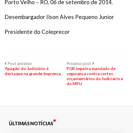
Porto Velho – RO, 06 de setembro de 2014.
Desembargador Ilson Alves Pequeno Junior
Presidente do Coleprecor
Navegação
Post
Próximo
Post anterior
Próximo post
anterior:
post:
‘Apagão’ do Judiciário é
PGR impetra mandado de
destaque na grande imprensa
segurança contra cortes
de
orçamentários do Judiciário e
do MPU
Post
ÚLTIMAS NOTÍCIAS