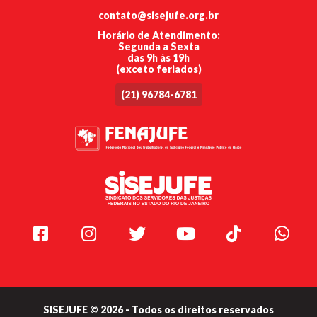
contato@sisejufe.org.br
Horário de Atendimento:
Segunda a Sexta
das 9h às 19h
(exceto feriados)
(21) 96784-6781
Facebook
Instagram
Twitter
Youtube
TikTok
Whats
SISEJUFE © 2026 - Todos os direitos reservados