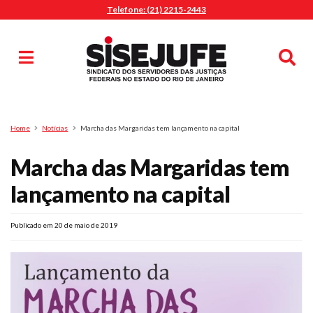
Telefone: (21) 2215-2443
MENU
Início
Sindicalize-se
Notícias
Artigos
Publicações
Pesquisa
Home
Notícias
Marcha das Margaridas tem lançamento na capital
Jurídico
Marcha das Margaridas tem
Diretoria
O Sindicato
lançamento na capital
Agenda
Publicado em 20 de maio de 2019
Casa do Alto
Sede Campestre
Nossos Convênios
Gympass Wellhub
Seguro Auto