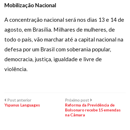
Mobilização Nacional
A concentração nacional será nos dias 13 e 14 de
agosto, em Brasília. Milhares de mulheres, de
todo o país, vão marchar até a capital nacional na
defesa por um Brasil com soberania popular,
democracia, justiça, igualdade e livre de
violência.
Navegação
Post
Próximo
Post anterior
Próximo post
anterior:
post:
Yspanus Languages
Reforma da Previdência de
Bolsonaro recebe 15 emendas
de
na Câmara
Post