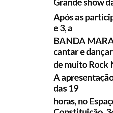
Grande show da
Após as partic
e 3, a
BANDA MARAFOS
cantar e dança
de muito Rock 
A apresentação s
das 19
horas, no Espaç
Constituição, 3