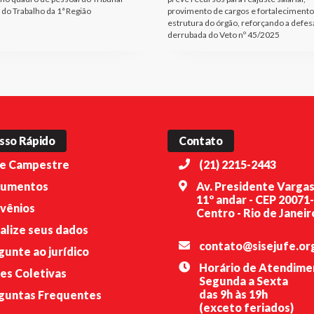
 do Trabalho da 1ª Região
provimento de cargos e fortalecimento
estrutura do órgão, reforçando a defes
derrubada do Veto nº 45/2025
sso Rápido
Contato
e Campestre
(21) 2215-2443
umentos
Av. Presidente Vargas
11º andar - CEP 20071
vênios
Centro - Rio de Janeiro
alize seus dados
contato@sisejufe.or
gunte ao jurídico
Horário de Atendime
es Coletivas
Segunda a Sexta
das 9h às 19h
guntas Frequentes
(exceto feriados)