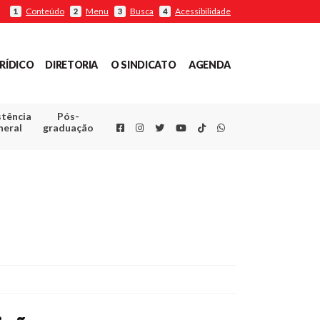
Conteúdo
Menu
Busca
Acessibilidade
1
2
3
4
RÍDICO
DIRETORIA
O SINDICATO
AGENDA
stência
Pós-
Facebook
Instagram
Twitter
Youtube
TikTok
Whatsapp
neral
graduação