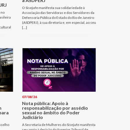
à ASDPERJ
JRJ
O Sisejufe manifesta sua solidariedade à
 no
Associação das Servidoras e dos Servidores da
sileira
Defensoria Pública do Estado do Rio de Janeiro
(ASDPERJ), à sua diretoria e, em especial, ao seu
cultural
[…]
07/08/26
Nota pública: Apoio à
m
responsabilização por assédio
para
sexual no âmbito do Poder
Judiciário
nselho
A Secretaria de Mulheres do Sisejufe manifesta
seu apoio à decisão do Superior Tribunal de