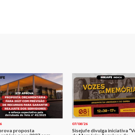
6
07/08/26
prova proposta
Sisejufe divulga iniciativa “