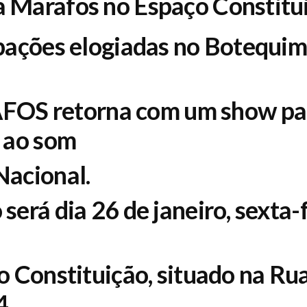
 Marafos no Espaço Constitu
ipações elogiadas no Botequi
 retorna com um show para
r ao som
Nacional.
erá dia 26 de janeiro, sexta-fe
o Constituição, situado na Ru
4,