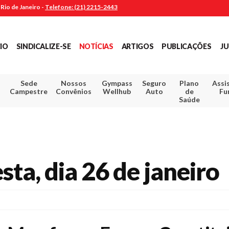
Rio de Janeiro -
Telefone: (21) 2215-2443
CIO
SINDICALIZE-SE
NOTÍCIAS
ARTIGOS
PUBLICAÇÕES
JU
Sede
Nossos
Gympass
Seguro
Plano
Assi
Campestre
Convênios
Wellhub
Auto
de
Fu
Saúde
sta, dia 26 de janeiro