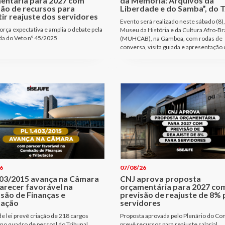
entária para 2027 com
da Memória: Arquivos da
são de recursos para
Liberdade e do Samba”, do T
ir reajuste dos servidores
Evento será realizado neste sábado (8),
orça expectativa e amplia o debate pela
Museu da História e da Cultura Afro-Bra
a do Veto nº 45/2025
(MUHCAB), na Gamboa, com rodas de
conversa, visita guiada e apresentação 
6
07/08/26
403/2015 avança na Câmara
CNJ aprova proposta
arecer favorável na
orçamentária para 2027 co
são de Finanças e
previsão de reajuste de 8% 
tação
servidores
de lei prevê criação de 218 cargos
Proposta aprovada pelo Plenário do Co
 no quadro de pessoal do Tribunal
prevê recursos para reajuste salarial,