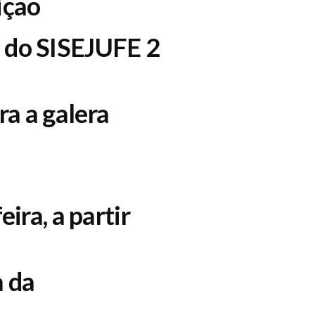
ição
m do SISEJUFE 2
 a galera
ira, a partir
a da