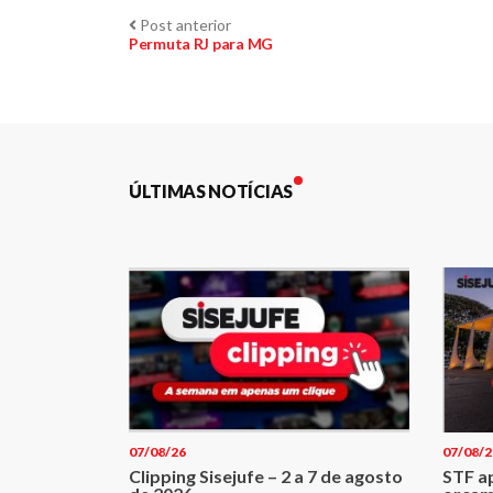
Navegação
Post
Post anterior
anterior:
Permuta RJ para MG
de
Post
ÚLTIMAS NOTÍCIAS
07/08/26
07/08/2
Clipping Sisejufe – 2 a 7 de agosto
STF a