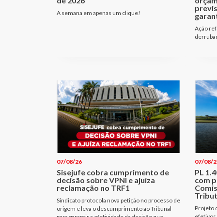
de 2026
orçam
previ
A semana em apenas um clique!
garant
Ação ref
derrubad
07/08/26
07/08/2
Sisejufe cobra cumprimento de
PL 1.
decisão sobre VPNI e ajuíza
com p
reclamação no TRF1
Comis
Tribu
Sindicato protocola nova petição no processo de
Projeto 
origem e leva o descumprimento ao Tribunal
efetivos
para garantir a efetividade da decisão que