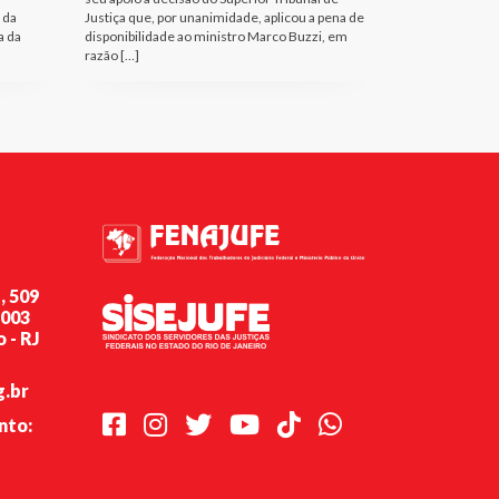
 da
Justiça que, por unanimidade, aplicou a pena de
a da
disponibilidade ao ministro Marco Buzzi, em
razão […]
, 509
-003
 - RJ
g.br
Facebook
Instagram
Twitter
Youtube
TikTok
Whatsapp
nto: