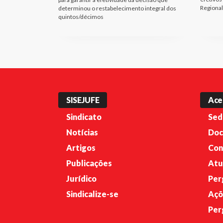
Regional
determinou o restabelecimento integral dos
quintos/décimos
SISEJUFE
Ace
Sindicato
Sed
Notícias
Doc
Artigos
Con
Publicações
Atu
Jurídico
Per
Sindicalize-se
Açõ
Per