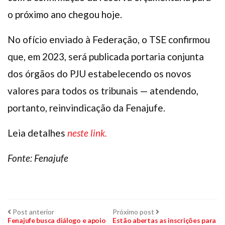
o próximo ano chegou hoje.
No ofício enviado à Federação, o TSE confirmou
que, em 2023, será publicada portaria conjunta
dos órgãos do PJU estabelecendo os novos
valores para todos os tribunais — atendendo,
portanto, reinvindicação da Fenajufe.
Leia detalhes
neste link.
Fonte: Fenajufe
Navegação
Post
Próximo
Post anterior
Próximo post
anterior:
post:
Fenajufe busca diálogo e apoio
Estão abertas as inscrições para