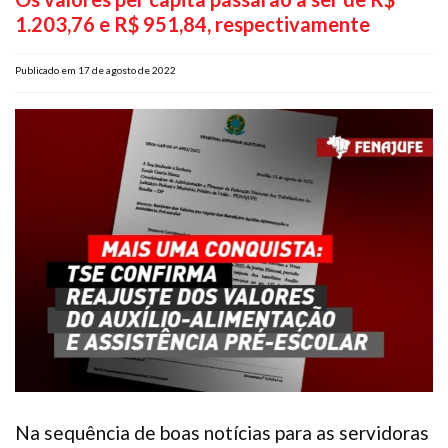
1.203,76 e R$ 951,84, respectivamente
Plano de Saúde
Assistência Funeral
Publicado em 17 de agosto de 2022
Pós-graduação
Facebook
Instagram
Twitter
Youtube
TikTok
Whatsapp
Na sequência de boas notícias para as servidoras