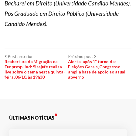
Bacharel em Direito (Universidade Candido Mendes).
Pós Graduado em Direito Público (Universidade
Candido Mendes).
Navegação
Post
Próximo
Post anterior
Próximo post
anterior:
post:
Reabertura da Migração da
Alerta: após 1º turno das
Funpresp-Jud: Sisejufe realiza
Eleições Gerais, Congresso
de
live sobre o tema nesta quinta-
amplia base de apoio ao atual
feira, 06/10, às 19h30
governo
Post
ÚLTIMAS NOTÍCIAS