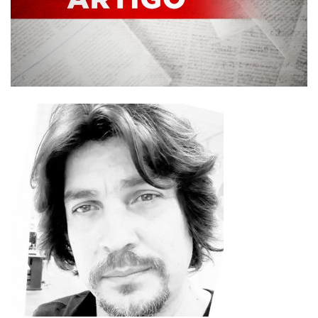
Plano de Saúde
Assistência Funeral
Pós-graduação
Facebook
Instagram
Twitter
Youtube
TikTok
Whatsapp