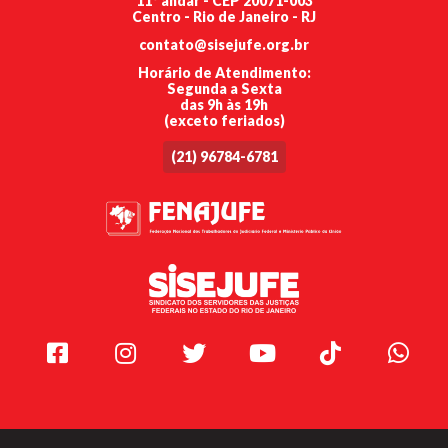
11º andar - CEP 20071-003
Centro - Rio de Janeiro - RJ
contato@sisejufe.org.br
Horário de Atendimento:
Segunda a Sexta
das 9h às 19h
(exceto feriados)
(21) 96784-6781
Facebook
Instagram
Twitter
Youtube
TikTok
Whats