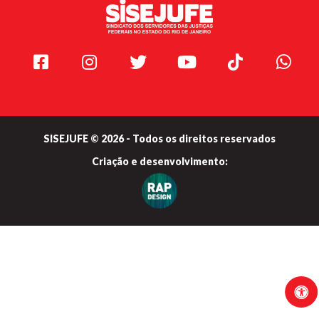
Facebook
Instagram
Twitter
Youtube
TikTok
Whats
SISEJUFE © 2026 - Todos os direitos reservados
Criação e
desenvolvimento: