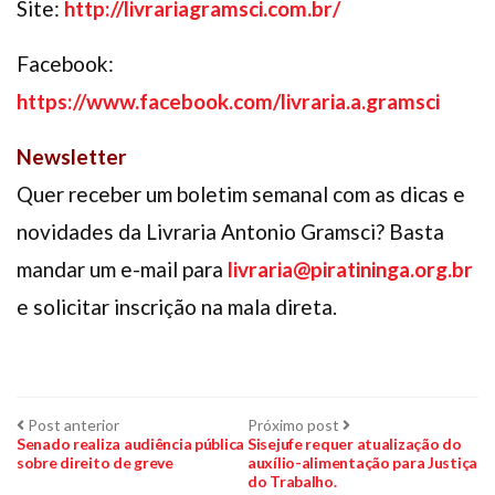
Site:
http://livrariagramsci.com.br/
Facebook:
https://www.facebook.com/livraria.a.gramsci
Newsletter
Quer receber um boletim semanal com as dicas e
novidades da Livraria Antonio Gramsci? Basta
mandar um e-mail para
livraria@piratininga.org.br
e solicitar inscrição na mala direta.
Navegação
Post
Próximo
Post anterior
Próximo post
anterior:
post:
Senado realiza audiência pública
Sisejufe requer atualização do
sobre direito de greve
auxílio-alimentação para Justiça
de
do Trabalho.