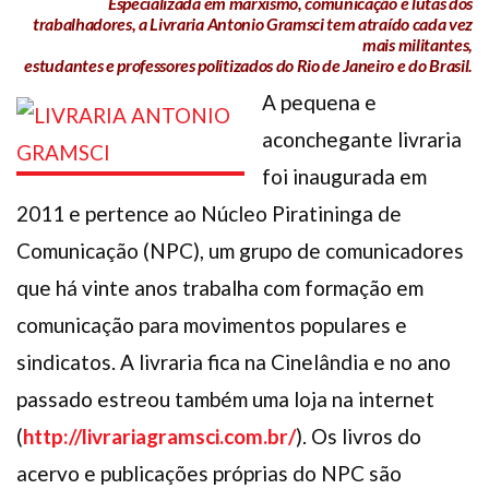
Especializada em marxismo, comunicação e lutas dos
trabalhadores, a Livraria Antonio Gramsci tem atraído cada vez
Plano de Saúde
mais militantes,
Assistência Funeral
estudantes e professores politizados do Rio de Janeiro e do Brasil.
Pós-graduação
A pequena e
Facebook
Instagram
Twitter
Youtube
TikTok
Whatsapp
aconchegante livraria
foi inaugurada em
2011 e pertence ao Núcleo Piratininga de
Comunicação (NPC), um grupo de comunicadores
que há vinte anos trabalha com formação em
comunicação para movimentos populares e
sindicatos. A livraria fica na Cinelândia e no ano
passado estreou também uma loja na internet
(
http://livrariagramsci.com.br/
). Os livros do
acervo e publicações próprias do NPC são