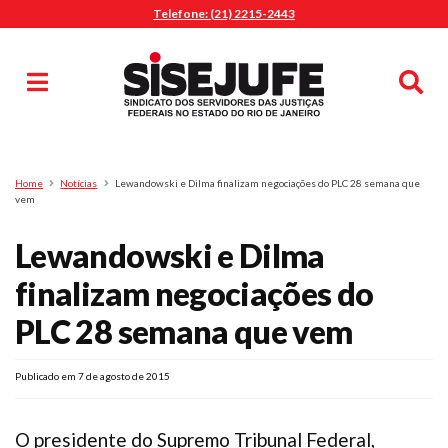
Telefone: (21) 2215-2443
MENU
Início
Sindicalize-se
Notícias
Artigos
Publicações
Pesquisa
Home
Notícias
Lewandowski e Dilma finalizam negociações do PLC 28 semana que
Jurídico
vem
Diretoria
Lewandowski e Dilma
O Sindicato
finalizam negociações do
Agenda
PLC 28 semana que vem
Casa do Alto
Sede Campestre
Publicado em 7 de agosto de 2015
Nossos Convênios
Gympass Wellhub
O presidente do Supremo Tribunal Federal,
Seguro Auto