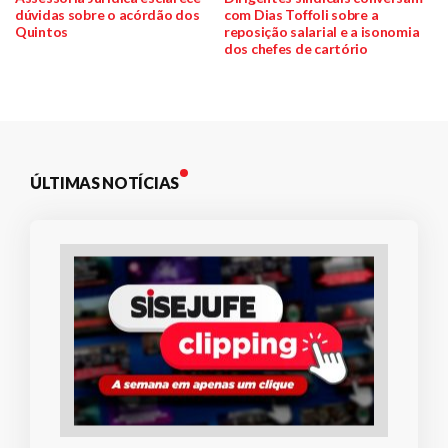
dúvidas sobre o acórdão dos
com Dias Toffoli sobre a
de
Quintos
reposição salarial e a isonomia
dos chefes de cartório
Post
ÚLTIMAS NOTÍCIAS