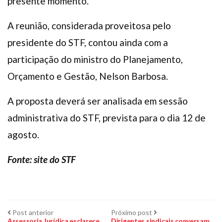
presente momento.
A reunião, considerada proveitosa pelo
presidente do STF, contou ainda com a
participação do ministro do Planejamento,
Orçamento e Gestão, Nelson Barbosa.
A proposta deverá ser analisada em sessão
administrativa do STF, prevista para o dia 12 de
agosto.
Fonte: site do STF
Navegação
Post
Próximo
Post anterior
Próximo post
anterior:
post:
Assessoria Jurídica esclarece
Dirigentes sindicais conversam