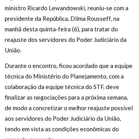
Plano de Saúde
ministro Ricardo Lewandowski, reuniu-se com a
Assistência Funeral
presidente da República, Dilma Rousseff, na
Pós-graduação
manhã desta quinta-feira (6), para tratar do
Facebook
Instagram
Twitter
Youtube
TikTok
Whatsapp
reajuste dos servidores do Poder Judiciário da
União.
Durante o encontro, ficou acordado que a equipe
técnica do Ministério do Planejamento, com a
colaboração da equipe técnica do STF, deve
finalizar as negociações para a próxima semana,
de modo a concretizar o melhor reajuste possível
aos servidores do Poder Judiciário da União,
tendo em vista as condições econômicas do