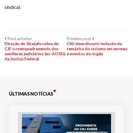
sindical.
Navegação
Post
Próximo
Post anterior
Próximo post
anterior:
post:
Direção do Sisejufe cobra do
CNJ deve discutir inclusão da
CJF o reenquadramento dos
temática do racismo em normas
de
auxiliares judiciários (ex-AOSD)
e eventos do órgão
da Justiça Federal
Post
ÚLTIMAS NOTÍCIAS