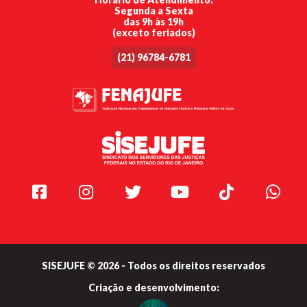
Segunda a Sexta
das 9h às 19h
(exceto feriados)
(21) 96784-6781
Facebook
Instagram
Twitter
Youtube
TikTok
Whats
SISEJUFE © 2026 - Todos os direitos reservados
Criação e
desenvolvimento: