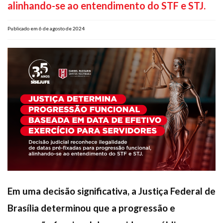
alinhando-se ao entendimento do STF e STJ.
Plano de Saúde
Assistência Funeral
Publicado em 6 de agosto de 2024
Pós-graduação
Facebook
Instagram
Twitter
Youtube
TikTok
Whatsapp
Em uma decisão significativa, a Justiça Federal de
Brasília determinou que a progressão e