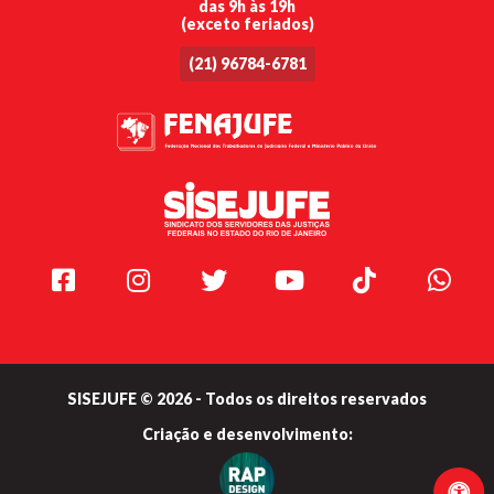
das 9h às 19h
(exceto feriados)
(21) 96784-6781
Facebook
Instagram
Twitter
Youtube
TikTok
Whats
SISEJUFE © 2026 - Todos os direitos reservados
Criação e
desenvolvimento: