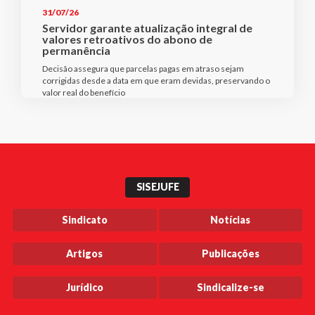
31/07/26
Servidor garante atualização integral de
valores retroativos do abono de
permanência
Decisão assegura que parcelas pagas em atraso sejam
corrigidas desde a data em que eram devidas, preservando o
valor real do benefício
SISEJUFE
Sindicato
Notícias
Artigos
Publicações
Jurídico
Sindicalize-se