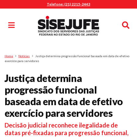
Telefone: (21) 2215-2443
MENU
Início
Sindicalize-se
Notícias
Artigos
Publicações
Pesquisa
Home
Notícias
Justiça determina progressão funcional baseada em data de efetivo
Jurídico
exercício para servidores
Diretoria
Justiça determina
O Sindicato
progressão funcional
Agenda
baseada em data de efetivo
Casa do Alto
Sede Campestre
exercício para servidores
Nossos Convênios
Decisão judicial reconhece ilegalidade de
Gympass Wellhub
datas pré-fixadas para progressão funcional,
Seguro Auto