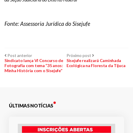
Fonte: Assessoria Jurídica do Sisejufe
Navegação
Post
Próximo
Post anterior
Próximo post
anterior:
post:
Sindicato lança VI Concurso de
Sisejufe realizará Caminhada
Fotografia com tema “35 anos:
Ecológica na Floresta da Tijuca
de
Minha História com o Sisejufe”
Post
ÚLTIMAS NOTÍCIAS