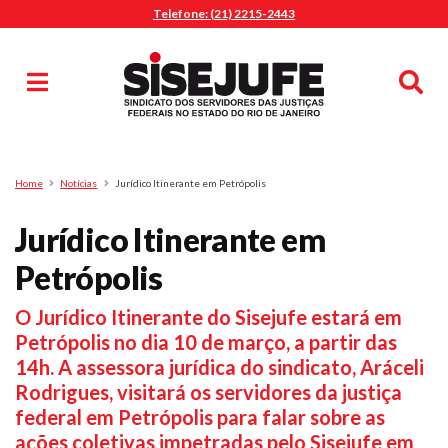
Telefone: (21) 2215-2443
MENU
Início
Sindicalize-se
Notícias
Artigos
Publicações
Pesquisa
Home
Notícias
Jurídico Itinerante em Petrópolis
Jurídico
Jurídico Itinerante em
Diretoria
O Sindicato
Petrópolis
Agenda
O Jurídico Itinerante do Sisejufe estará em
Casa do Alto
Petrópolis no dia 10 de março, a partir das
Sede Campestre
14h. A assessora jurídica do sindicato, Aráceli
Nossos Convênios
Rodrigues, visitará os servidores da justiça
Gympass Wellhub
federal em Petrópolis para falar sobre as
ações coletivas impetradas pelo Sisejufe em
Seguro Auto