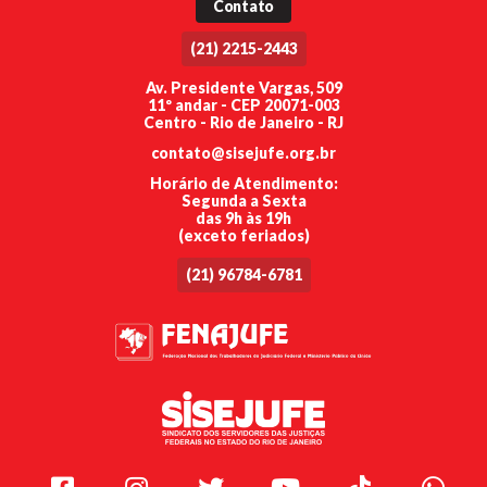
Contato
(21) 2215-2443
Av. Presidente Vargas, 509
11º andar - CEP 20071-003
Centro - Rio de Janeiro - RJ
contato@sisejufe.org.br
Horário de Atendimento:
Segunda a Sexta
das 9h às 19h
(exceto feriados)
(21) 96784-6781
Facebook
Instagram
Twitter
Youtube
TikTok
Whats