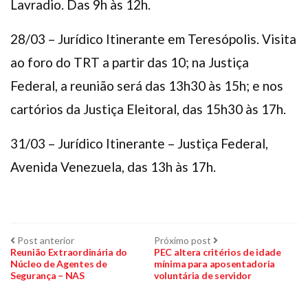
Lavradio. Das 9h às 12h.
28/03 – Jurídico Itinerante em Teresópolis. Visita
ao foro do TRT a partir das 10; na Justiça
Federal, a reunião será das 13h30 às 15h; e nos
cartórios da Justiça Eleitoral, das 15h30 às 17h.
31/03 – Jurídico Itinerante – Justiça Federal,
Avenida Venezuela, das 13h às 17h.
Navegação
Post
Próximo
Post anterior
Próximo post
anterior:
post:
Reunião Extraordinária do
PEC altera critérios de idade
Núcleo de Agentes de
mínima para aposentadoria
de
Segurança – NAS
voluntária de servidor
Post