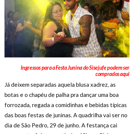
Plano de Saúde
Assistência Funeral
Pós-graduação
Facebook
Instagram
Twitter
Youtube
TikTok
Whatsapp
Ingressos para a Festa Junina do Sisejufe podem ser
comprados
aqui
Já deixem separadas aquela blusa xadrez, as
botas e o chapéu de palha pra dançar uma boa
forrozada, regada a comidinhas e bebidas típicas
das boas festas de juninas. A quadrilha vai ser no
dia de São Pedro, 29 de junho. A festança cai