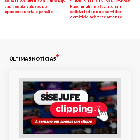
anterior:
post:
NOVO WEBINAR da Funpresp-
SOMOS TODOS José Esteves:
Jud simula valores de
Funcionalismo faz ato em
de
aposentadoria e pensão
solidariedade ao servidor
demitido arbitrariamente
Post
ÚLTIMAS NOTÍCIAS