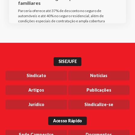
familiares
Parceria oferece até 37% de desconto no seguro de
automóveis e até 40% no seguro residencial, além de
condições especiais de contratação e ampla cobertura
SISEJUFE
Sindicato
Notícias
Artigos
Publicações
Jurídico
Sindicalize-se
Acesso Rápido
Sede Campestre
Documentos