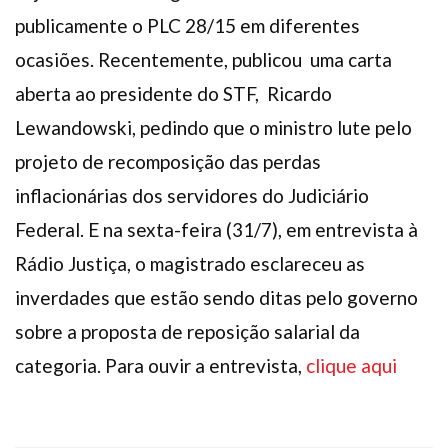
Plano de Saúde
publicamente o PLC 28/15 em diferentes
Assistência Funeral
ocasiões. Recentemente, publicou uma carta
Pós-graduação
aberta ao presidente do STF, Ricardo
Facebook
Instagram
Twitter
Youtube
TikTok
Whatsapp
Lewandowski, pedindo que o ministro lute pelo
projeto de recomposição das perdas
inflacionárias dos servidores do Judiciário
Federal. E na sexta-feira (31/7), em entrevista à
Rádio Justiça, o magistrado esclareceu as
inverdades que estão sendo ditas pelo governo
sobre a proposta de reposição salarial da
categoria. Para ouvir a entrevista,
clique aqui