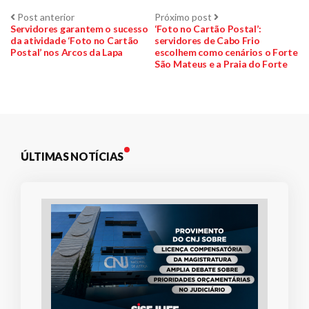
Navegação
Post
Próximo
Post anterior
Próximo post
anterior:
post:
Servidores garantem o sucesso
‘Foto no Cartão Postal’:
da atividade ‘Foto no Cartão
servidores de Cabo Frio
de
Postal’ nos Arcos da Lapa
escolhem como cenários o Forte
São Mateus e a Praia do Forte
Post
ÚLTIMAS NOTÍCIAS