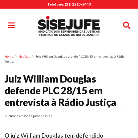
Telefone: (21) 2215-2443
MENU
Início
Sindicalize-se
Notícias
Artigos
Publicações
Pesquisa
Home
Notícias
Juiz William Douglas defende PLC 28/15 em entrevista à Rádio
Jurídico
Justiça
Diretoria
Juiz William Douglas
O Sindicato
defende PLC 28/15 em
Agenda
entrevista à Rádio Justiça
Casa do Alto
Sede Campestre
Publicado em 2 de agosto de 2015
Nossos Convênios
Gympass Wellhub
O juiz William Douglas tem defendido
Seguro Auto