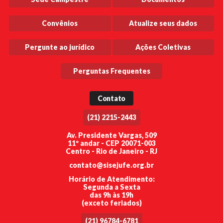
Convênios
Atualize seus dados
Pergunte ao jurídico
Ações Coletivas
Perguntas Frequentes
Contato
(21) 2215-2443
Av. Presidente Vargas, 509
11º andar - CEP 20071-003
Centro - Rio de Janeiro - RJ
contato@sisejufe.org.br
Horário de Atendimento:
Segunda a Sexta
das 9h às 19h
(exceto feriados)
(21) 96784-6781