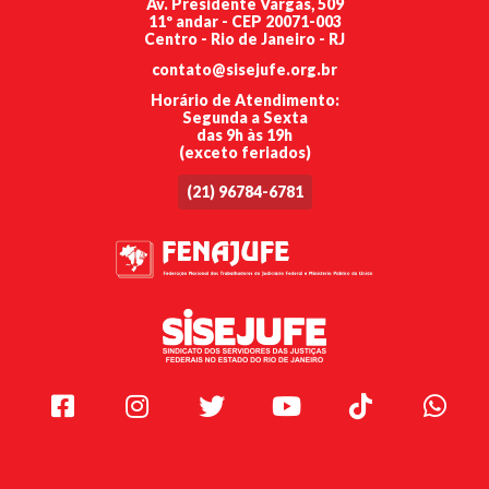
Av. Presidente Vargas, 509
11º andar - CEP 20071-003
Centro - Rio de Janeiro - RJ
contato@sisejufe.org.br
Horário de Atendimento:
Segunda a Sexta
das 9h às 19h
(exceto feriados)
(21) 96784-6781
Facebook
Instagram
Twitter
Youtube
TikTok
Whats