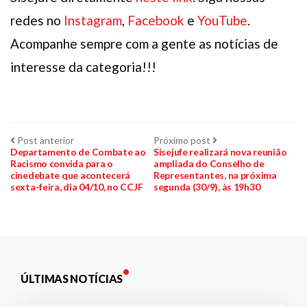
redes no
Instagram
,
Facebook
e
YouTube
.
Acompanhe sempre com a gente as notícias de
interesse da categoria!!!
Navegação
Post
Próximo
Post anterior
Próximo post
anterior:
post:
Departamento de Combate ao
Sisejufe realizará nova reunião
Racismo convida para o
ampliada do Conselho de
de
cinedebate que acontecerá
Representantes, na próxima
sexta-feira, dia 04/10, no CCJF
segunda (30/9), às 19h30
Post
ÚLTIMAS NOTÍCIAS