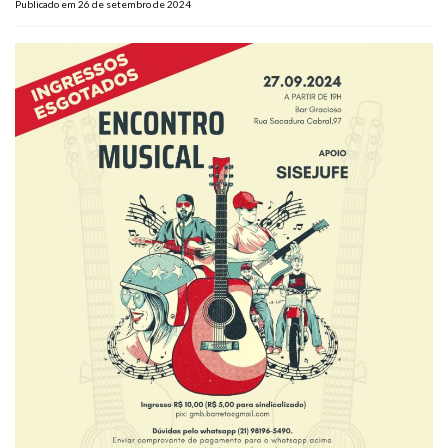
Publicado em 26 de setembro de 2024
Plano de Saúde
Assistência Funeral
Pós-graduação
Facebook
Instagram
Twitter
Youtube
TikTok
Whatsapp