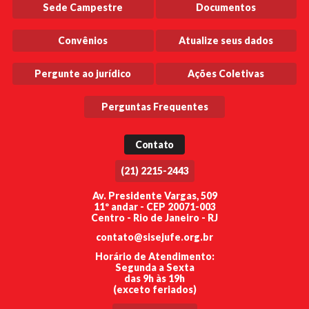
Sede Campestre
Documentos
Convênios
Atualize seus dados
Pergunte ao jurídico
Ações Coletivas
Perguntas Frequentes
Contato
(21) 2215-2443
Av. Presidente Vargas, 509
11º andar - CEP 20071-003
Centro - Rio de Janeiro - RJ
contato@sisejufe.org.br
Horário de Atendimento:
Segunda a Sexta
das 9h às 19h
(exceto feriados)