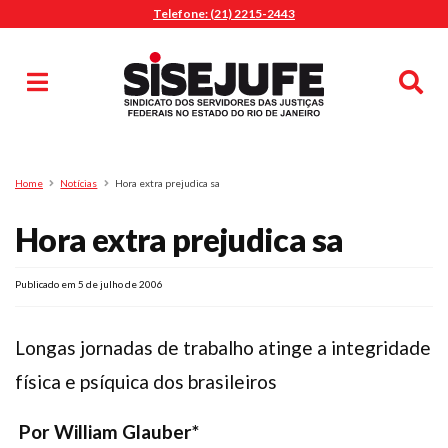
Telefone: (21) 2215-2443
MENU
Início
Sindicalize-se
Notícias
Artigos
Publicações
Pesquisa
Home
Notícias
Hora extra prejudica sa
Jurídico
Hora extra prejudica sa
Diretoria
O Sindicato
Agenda
Publicado em 5 de julho de 2006
Casa do Alto
Longas jornadas de trabalho atinge a integridade
Sede Campestre
física e psíquica dos brasileiros
Nossos Convênios
Gympass Wellhub
Por William Glauber*
Seguro Auto