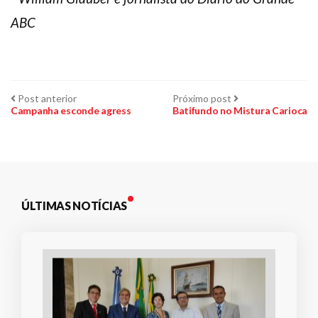
ABC
Navegação
Post
Próximo
Post anterior
Próximo post
anterior:
post:
Campanha esconde agress
Batifundo no Mistura Carioca
de
Post
ÚLTIMAS NOTÍCIAS