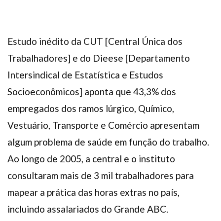
Plano de Saúde
Assistência Funeral
Pós-graduação
Estudo inédito da CUT [Central Única dos
Facebook
Instagram
Twitter
Youtube
TikTok
Whatsapp
Trabalhadores] e do Dieese [Departamento
Intersindical de Estatística e Estudos
Socioeconômicos] aponta que 43,3% dos
empregados dos ramos lúrgico, Químico,
Vestuário, Transporte e Comércio apresentam
algum problema de saúde em função do trabalho.
Ao longo de 2005, a central e o instituto
consultaram mais de 3 mil trabalhadores para
mapear a prática das horas extras no país,
incluindo assalariados do Grande ABC.