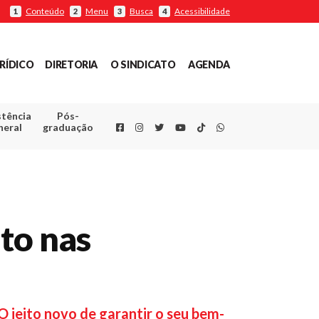
Conteúdo
Menu
Busca
Acessibilidade
1
2
3
4
RÍDICO
DIRETORIA
O SINDICATO
AGENDA
stência
Pós-
Facebook
Instagram
Twitter
Youtube
TikTok
Whatsapp
neral
graduação
to nas
O jeito novo de garantir o seu bem-