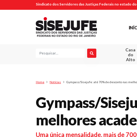
Sindicato dos Servidores das Justiças Federais no estado do 
INÍ
Casa
Pesquisa
do
Alto
Home
Notícias
Gympass/Sisejufe: até 70% de desconto nas melh
Gympass/Siseju
melhores acad
Uma única mensalidade, mais de 700 a