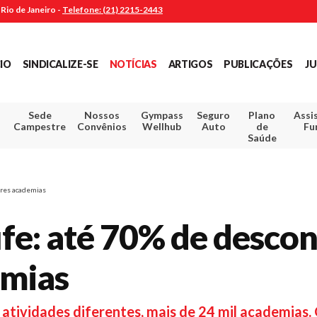
Rio de Janeiro -
Telefone: (21) 2215-2443
CIO
SINDICALIZE-SE
NOTÍCIAS
ARTIGOS
PUBLICAÇÕES
JU
Sede
Nossos
Gympass
Seguro
Plano
Assi
Campestre
Convênios
Wellhub
Auto
de
Fu
Saúde
ores academias
fe: até 70% de descon
emias
tividades diferentes, mais de 24 mil academias. 