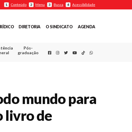
Conteúdo
Menu
Busca
Acessibilidade
1
2
3
4
RÍDICO
DIRETORIA
O SINDICATO
AGENDA
stência
Pós-
Facebook
Instagram
Twitter
Youtube
TikTok
Whatsapp
neral
graduação
todo mundo para
 livro de