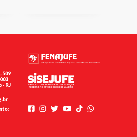
, 509
-003
 - RJ
g.br
Facebook
Instagram
Twitter
Youtube
TikTok
Whatsapp
nto: