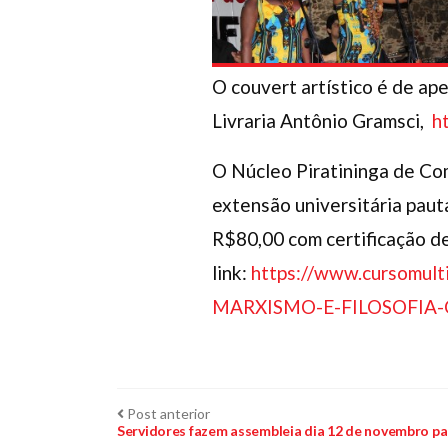
O couvert artístico é de ap
Livraria Antônio Gramsci,
h
O Núcleo Piratininga de Co
extensão universitária paut
R$80,00 com certificação de
link:
https://www.cursomul
MARXISMO-E-FILOSOFI
Navegação
Post
Post anterior
anterior:
Servidores fazem assembleia dia 12 de novembro para