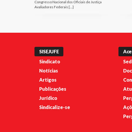
Congresso Nacional dos Oficiais de Justiça
Avaliadores Federais […]
SISEJUFE
Ace
Sindicato
Sed
Notícias
Doc
Artigos
Con
Publicações
Atu
Jurídico
Per
Sindicalize-se
Açõ
Per