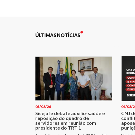
de
Post
ÚLTIMAS NOTÍCIAS
05/08/26
04/08/2
Sisejufe debate auxílio-saúde e
CNJ d
reposição do quadro de
confli
servidores em reunião com
apose
presidente do TRT 1
puniçã