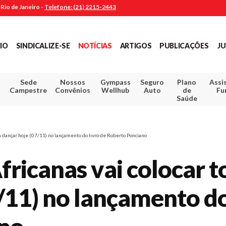
Rio de Janeiro -
Telefone: (21) 2215-2443
CIO
SINDICALIZE-SE
NOTÍCIAS
ARTIGOS
PUBLICAÇÕES
JU
Sede
Nossos
Gympass
Seguro
Plano
Assi
Campestre
Convênios
Wellhub
Auto
de
Fu
Saúde
 dançar hoje (07/11) no lançamento do livro de Roberto Ponciano
fricanas vai colocar 
/11) no lançamento do