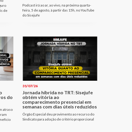
no
Podcast irá ao ar, ao vivo, na próxima quarta-
guro
feira, 5 de agosto, à partir das 15h, no YouTube
is de
do Sisejufe
31/07/26
o
Jornada híbrida no TRT: Sisejufe
vos do
obtém vitória ao
comparecimento presencial em
semanas com dias úteis reduzidos
m atraso
Órgão Especial deu provimento ao recurso do
 eram
Sindicato para adoção de critério proporcional
nefício