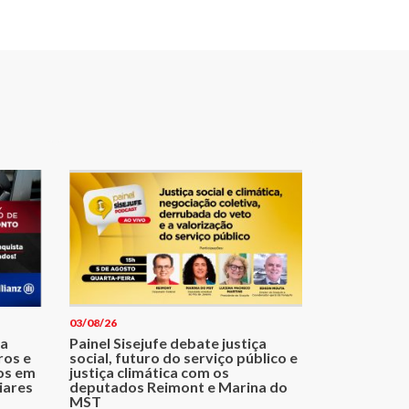
03/08/26
ma
Painel Sisejufe debate justiça
ros e
social, futuro do serviço público e
os em
justiça climática com os
iares
deputados Reimont e Marina do
MST