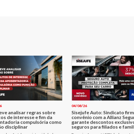
6
04/08/26
eve analisar regras sobre
Sisejufe Auto: Sindicato fir
tos de interesse e fim da
convênio com a Allianz Segu
ntadoria compulsória como
garante descontos exclusiv
o disciplinar
seguros para filiados e famil