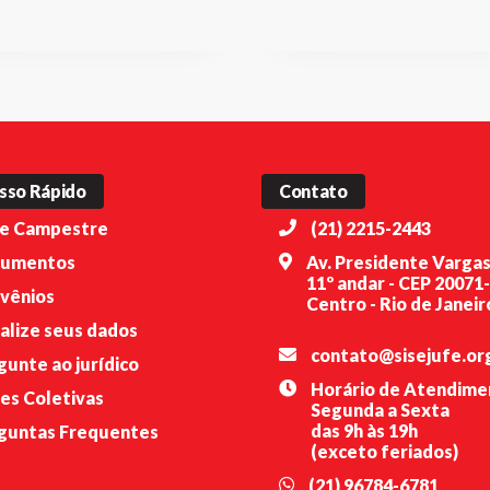
sso Rápido
Contato
e Campestre
(21) 2215-2443
umentos
Av. Presidente Vargas
11º andar - CEP 20071
vênios
Centro - Rio de Janeiro
alize seus dados
contato@sisejufe.or
gunte ao jurídico
Horário de Atendime
es Coletivas
Segunda a Sexta
das 9h às 19h
guntas Frequentes
(exceto feriados)
(21) 96784-6781