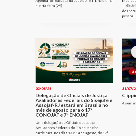
Agenda foi realizada na sede do TRT 1, na última
Medidas 
quarta-feira (29)
Judiciár
dos recu
pessoal
03/08/26
31/07/2
Delegação de Oficiais de Justiça
Clippi
Avaliadores Federais do Sisejufe e
A seman
Assojaf-RJ estará em Brasília no
mês de agosto para o 17º
CONOJAF e 7º ENOJAP
Uma delegação de Oficiais de Justiça
Avaliadores Federais do Rio de Janeiro
participará, nos dias 13 e 14 de agosto, do 17º