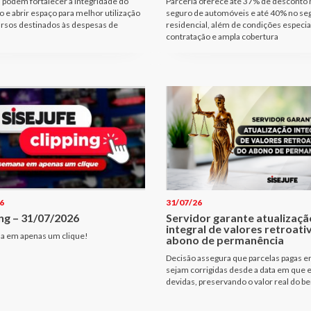
podem fortalecer a integridade do
Parceria oferece até 37% de desconto 
io e abrir espaço para melhor utilização
seguro de automóveis e até 40% no se
rsos destinados às despesas de
residencial, além de condições especia
contratação e ampla cobertura
6
31/07/26
ng – 31/07/2026
Servidor garante atualizaçã
integral de valores retroati
a em apenas um clique!
abono de permanência
Decisão assegura que parcelas pagas e
sejam corrigidas desde a data em que
devidas, preservando o valor real do be