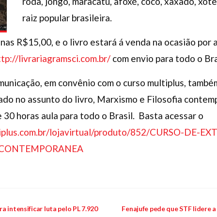
roda, jongo, maracatu, afoxé, coco, xaxado, xot
raiz popular brasileira.
enas R$15,00, e o livro estará á venda na ocasião por
ttp://livrariagramsci.com.br/
com envio para todo o Bra
municação, em convênio com o curso multiplus, també
ado no assunto do livro, Marxismo e Filosofia contem
 30 horas aula para todo o Brasil. Basta acessar o
tiplus.com.br/lojavirtual/produto/852/CURSO-DE
A-CONTEMPORANEA
 intensificar luta pelo PL 7.920
Fenajufe pede que STF lidere 