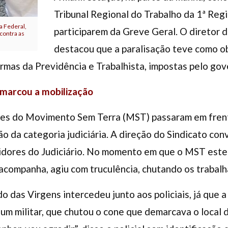
Tribunal Regional do Trabalho da 1ª Reg
ça Federal,
participarem da Greve Geral. O diretor 
contra as
destacou que a paralisação teve como ob
rmas da Previdência e Trabalhista, impostas pelo go
 marcou a mobilização
ntes do Movimento Sem Terra (MST) passaram em fren
ão da categoria judiciária. A direção do Sindicato co
vidores do Judiciário. No momento em que o MST este
os acompanha, agiu com truculência, chutando os trabal
o das Virgens intercedeu junto aos policiais, já que 
 um militar, que chutou o cone que demarcava o local 