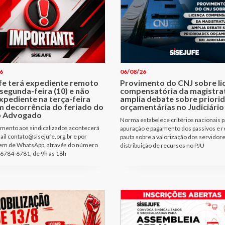
6
06/08/26
ufe terá expediente remoto
Provimento do CNJ sobre li
segunda-feira (10) e não
compensatória da magistra
xpediente na terça-feira
amplia debate sobre priori
m decorrência do feriado do
orçamentárias no Judiciário
o Advogado
Norma estabelece critérios nacionais p
mento aos sindicalizados acontecerá
apuração e pagamento dos passivos e r
ail contato@sisejufe.org.br e por
pauta sobre a valorização dos servidore
m de WhatsApp, através do número
distribuição de recursos no PJU
6784-6781, de 9h às 18h