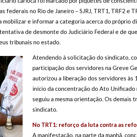
iciário carioca foi marcado por piquetes de conscient
ças federais no Rio de Janeiro – SJRJ, TRT1, TRF2 e T
 mobilizar e informar a categoria acerca do próprio d
tentativa de desmonte do Judiciário Federal e de qu
eus tribunais no estado.
Atendendo à solicitação do sindicato, co
participação dos servidores na Greve Ge
autorizou a liberação dos servidores às 
início da concentração do Ato Unificado
seguiu a mesma orientação. Os demais t
sindicato.
No TRT1: reforço da luta contra as ref
A manifestação, na parte da manhã, con