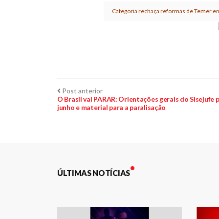
Categoria rechaça reformas de Temer em
Navegação
Post
Post anterior
anterior:
O Brasil vai PARAR: Orientações gerais do Sisejufe p
junho e material para a paralisação
de
Post
ÚLTIMAS NOTÍCIAS