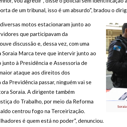
enhor, vou agredir”, disse o policial sem identificaçã
porta de um tribunal, isso é um absurdo”, bradou o diri
 diversas motos estacionaram junto ao
vidores que participavam da
houve discussão e, dessa vez, com uma
a Soraia Marca teve que intervir junto ao
o junto à Presidência e Assessoria de
 maior ataque aos direitos dos
 da Previdência passar, ninguém vai se
tora Soraia. A dirigente também
stiça do Trabalho, por meio da Reforma
Soraia 
naldo centrou fogo na Terceirização.
lhadores é quem está no poder”, denunciou.