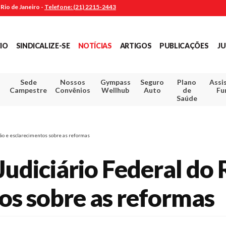
Rio de Janeiro -
Telefone: (21) 2215-2443
CIO
SINDICALIZE-SE
NOTÍCIAS
ARTIGOS
PUBLICAÇÕES
JU
Sede
Nossos
Gympass
Seguro
Plano
Assi
Campestre
Convênios
Wellhub
Auto
de
Fu
Saúde
ção e esclarecimentos sobre as reformas
Judiciário Federal do 
os sobre as reformas