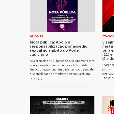
07/08/26
07/08/2
Nota pública: Apoio à
Sisej
responsabilização por assédio
nesta 
sexual no âmbito do Poder
terá e
Judiciário
(11) e
Dia d
A Secretaria de Mulheres do Sisejufe manifesta
O atendi
seu apoio à decisão do Superior Tribunal de
pelo e-m
Justiça que, por unanimidade, aplicou a pena de
mensage
disponibilidade ao ministro Marco Buzzi, em
+55 21 9
razão […]