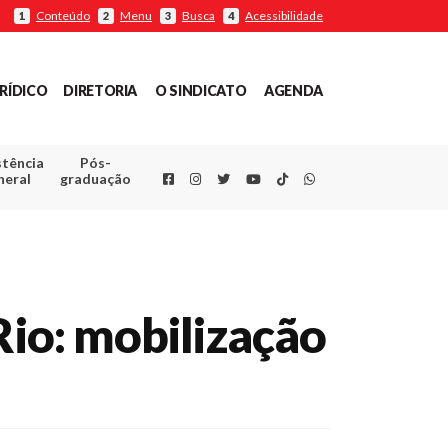
Conteúdo
Menu
Busca
Acessibilidade
1
2
3
4
RÍDICO
DIRETORIA
O SINDICATO
AGENDA
stência
Pós-
Facebook
Instagram
Twitter
Youtube
TikTok
Whatsapp
neral
graduação
Rio: mobilização