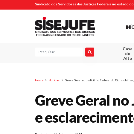
Sindicato dos Servidores das Justiças Federais no estado do 
INÍ
Casa
Pesquisa
do
Alto
Home
Notícias
Greve Geral no Judiciário Federal do Rio: mobiliza
Greve Geral no 
e esclareciment