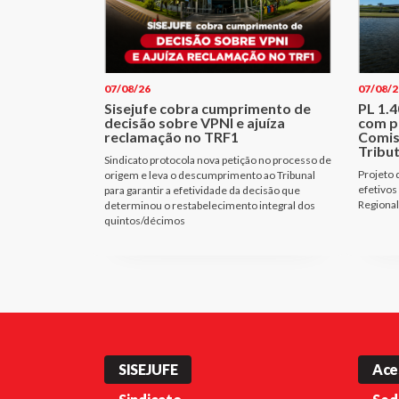
07/08/26
07/08/2
Sisejufe cobra cumprimento de
PL 1.
decisão sobre VPNI e ajuíza
com p
reclamação no TRF1
Comis
Tribu
Sindicato protocola nova petição no processo de
Projeto 
origem e leva o descumprimento ao Tribunal
efetivos
para garantir a efetividade da decisão que
Regional
determinou o restabelecimento integral dos
quintos/décimos
SISEJUFE
Ace