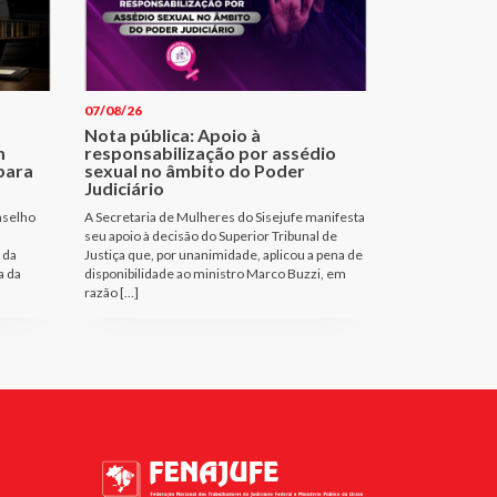
07/08/26
Nota pública: Apoio à
m
responsabilização por assédio
para
sexual no âmbito do Poder
Judiciário
nselho
A Secretaria de Mulheres do Sisejufe manifesta
seu apoio à decisão do Superior Tribunal de
 da
Justiça que, por unanimidade, aplicou a pena de
a da
disponibilidade ao ministro Marco Buzzi, em
razão […]