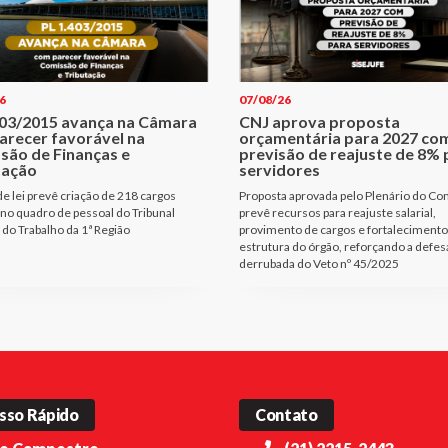
6
07/08/26
403/2015 avança na Câmara
CNJ aprova proposta
arecer favorável na
orçamentária para 2027 co
são de Finanças e
previsão de reajuste de 8% 
tação
servidores
de lei prevê criação de 218 cargos
Proposta aprovada pelo Plenário do Co
 no quadro de pessoal do Tribunal
prevê recursos para reajuste salarial,
 do Trabalho da 1ª Região
provimento de cargos e fortalecimento
estrutura do órgão, reforçando a defes
derrubada do Veto nº 45/2025
sso Rápido
Contato