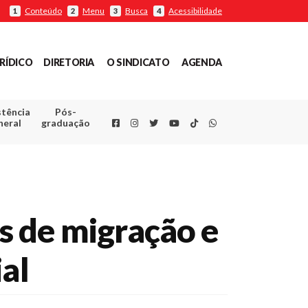
Conteúdo
Menu
Busca
Acessibilidade
1
2
3
4
RÍDICO
DIRETORIA
O SINDICATO
AGENDA
stência
Pós-
Facebook
Instagram
Twitter
Youtube
TikTok
Whatsapp
neral
graduação
s de migração e
al