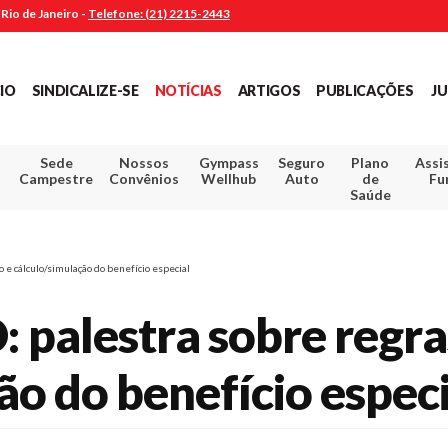
Rio de Janeiro -
Telefone: (21) 2215-2443
CIO
SINDICALIZE-SE
NOTÍCIAS
ARTIGOS
PUBLICAÇÕES
JU
Sede
Nossos
Gympass
Seguro
Plano
Assi
Campestre
Convênios
Wellhub
Auto
de
Fu
Saúde
e cálculo/simulação do benefício especial
palestra sobre regra
ão do benefício especi