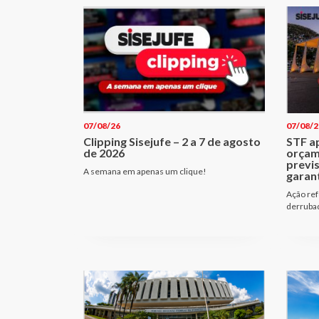
07/08/26
07/08/2
Clipping Sisejufe – 2 a 7 de agosto
STF a
de 2026
orçam
previ
A semana em apenas um clique!
garant
Ação ref
derrubad