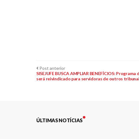
Navegação
Post
Post anterior
anterior:
SISEJUFE BUSCA AMPLIAR BENEFÍCIOS: Programa de
será reivindicado para servidoras de outros tribuna
de
Post
ÚLTIMAS NOTÍCIAS