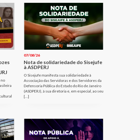
07/08/26
Vozes
Nota de solidariedade do Sisejufe
à ASDPERJ
JRJ
O Sisejufe manifesta sua solidariedade à
 no
Associação das Servidoras e dos Servidores da
sileira
Defensoria Pública do Estado do Rio de Janeiro
(ASDPERJ), à sua diretoria e, em especial, ao seu
cultural
[…]