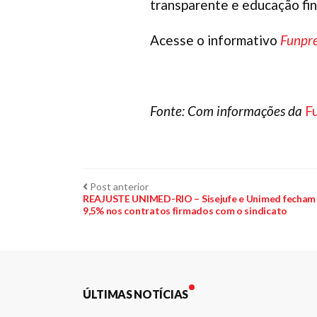
transparente e educação fin
Acesse o informativo
Funpre
Fonte: Com informações da
Fu
Navegação
Post
Post anterior
anterior:
REAJUSTE UNIMED-RIO – Sisejufe e Unimed fecham a
9,5% nos contratos firmados com o sindicato
de
Post
ÚLTIMAS NOTÍCIAS