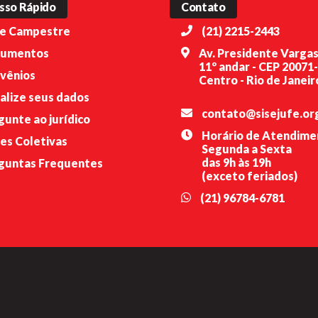
sso Rápido
Contato
e Campestre
(21) 2215-2443
umentos
Av. Presidente Vargas
11º andar - CEP 20071
vênios
Centro - Rio de Janeiro
alize seus dados
contato@sisejufe.or
gunte ao jurídico
Horário de Atendime
es Coletivas
Segunda a Sexta
das 9h às 19h
guntas Frequentes
(exceto feriados)
(21) 96784-6781