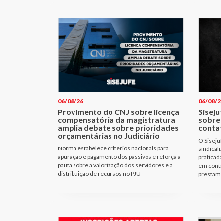
06/08/26
06/08/2
Provimento do CNJ sobre licença
Siseju
compensatória da magistratura
sobre
amplia debate sobre prioridades
conta
orçamentárias no Judiciário
O Siseju
Norma estabelece critérios nacionais para
sindical
apuração e pagamento dos passivos e reforça a
praticad
pauta sobre a valorização dos servidores e a
em cont
distribuição de recursos no PJU
prestam 