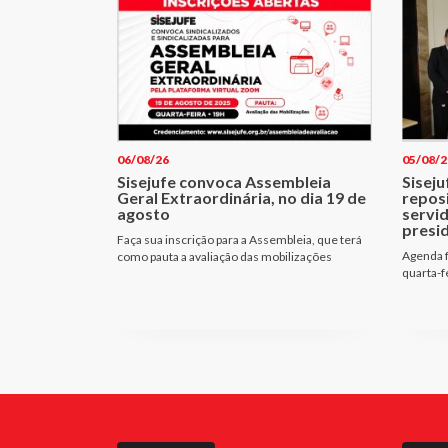
06/08/26
05/08/2
Sisejufe convoca Assembleia
Siseju
Geral Extraordinária, no dia 19 de
repos
agosto
servi
presi
Faça sua inscrição para a Assembleia, que terá
Agenda f
como pauta a avaliação das mobilizações
quarta-f