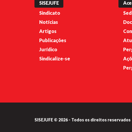
SISEJUFE
Ace
Sindicato
Sed
Notícias
Doc
Artigos
Con
Publicações
Atu
Jurídico
Per
Sindicalize-se
Açõ
Per
SISEJUFE © 2026 - Todos os direitos reservados