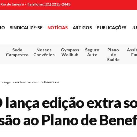
Rio de Janeiro -
Telefone: (21) 2215-2443
CIO
SINDICALIZE-SE
NOTÍCIAS
ARTIGOS
PUBLICAÇÕES
JU
Sede
Nossos
Gympass
Seguro
Plano
Assi
Campestre
Convênios
Wellhub
Auto
de
Fu
Saúde
de regime e adesão ao Plano de Benefícios
ança edição extra s
são ao Plano de Benef