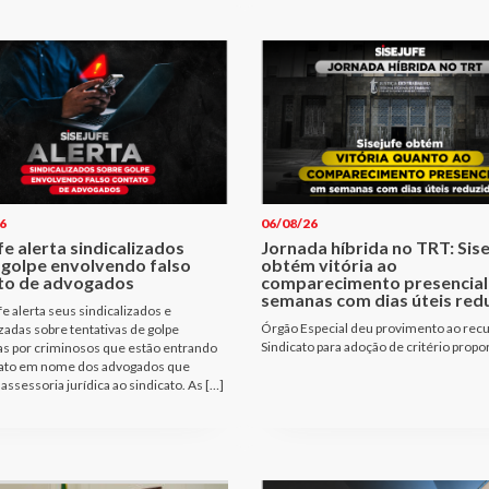
6
06/08/26
fe alerta sindicalizados
Jornada híbrida no TRT: Sis
 golpe envolvendo falso
obtém vitória ao
to de advogados
comparecimento presencial
semanas com dias úteis red
fe alerta seus sindicalizados e
Órgão Especial deu provimento ao rec
izadas sobre tentativas de golpe
Sindicato para adoção de critério propo
as por criminosos que estão entrando
ato em nome dos advogados que
assessoria jurídica ao sindicato. As […]