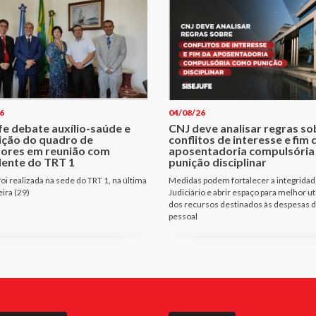
6
04/08/26
fe debate auxílio-saúde e
CNJ deve analisar regras so
ição do quadro de
conflitos de interesse e fim 
dores em reunião com
aposentadoria compulsóri
dente do TRT 1
punição disciplinar
oi realizada na sede do TRT 1, na última
Medidas podem fortalecer a integridad
eira (29)
Judiciário e abrir espaço para melhor ut
dos recursos destinados às despesas 
pessoal