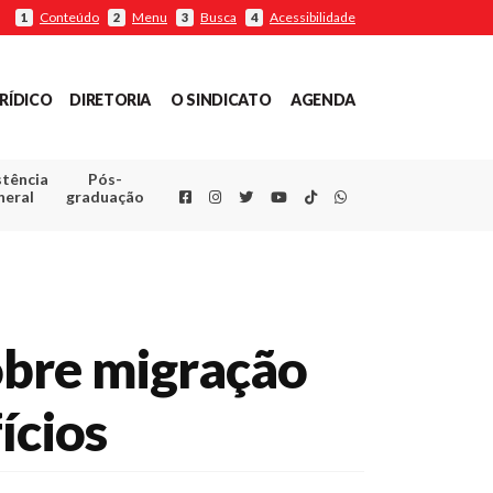
Conteúdo
Menu
Busca
Acessibilidade
1
2
3
4
RÍDICO
DIRETORIA
O SINDICATO
AGENDA
stência
Pós-
Facebook
Instagram
Twitter
Youtube
TikTok
Whatsapp
neral
graduação
obre migração
ícios