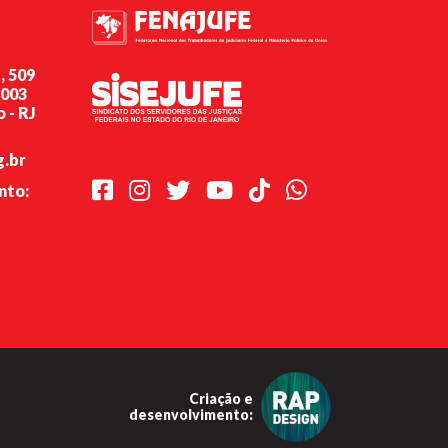
, 509
-003
 - RJ
g.br
Facebook
Instagram
Twitter
Youtube
TikTok
Whatsapp
nto:
Criação e
desenvolvimento: