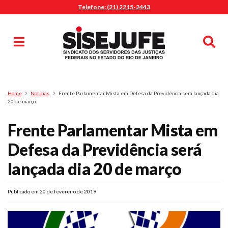
Telefone: (21) 2215-2443
MENU
Início
Sindicalize-se
Notícias
Artigos
Publicações
Pesquisa
Home
Notícias
Frente Parlamentar Mista em Defesa da Previdência será lançada dia
Jurídico
20 de março
Diretoria
Frente Parlamentar Mista em
O Sindicato
Defesa da Previdência será
Agenda
lançada dia 20 de março
Casa do Alto
Sede Campestre
Publicado em 20 de fevereiro de 2019
Nossos Convênios
Gympass Wellhub
Seguro Auto