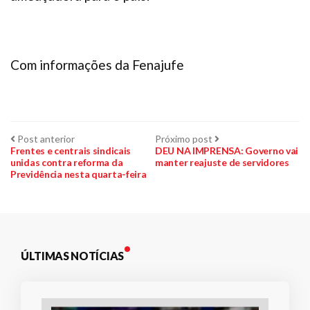
Com informações da Fenajufe
Navegação
Post
Próximo
Post anterior
Próximo post
anterior:
post:
Frentes e centrais sindicais
DEU NA IMPRENSA: Governo vai
unidas contra reforma da
manter reajuste de servidores
de
Previdência nesta quarta-feira
Post
ÚLTIMAS NOTÍCIAS