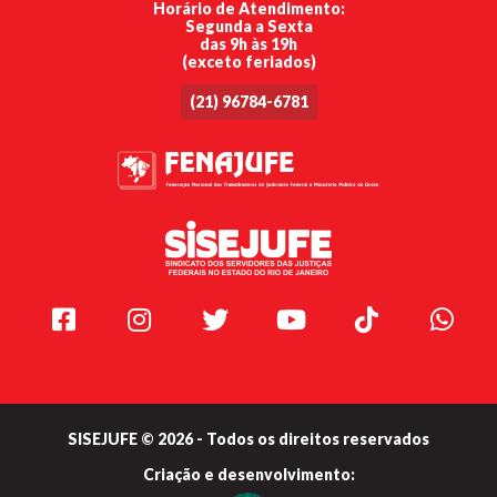
Horário de Atendimento:
Segunda a Sexta
das 9h às 19h
(exceto feriados)
(21) 96784-6781
Facebook
Instagram
Twitter
Youtube
TikTok
Whats
SISEJUFE © 2026 - Todos os direitos reservados
Criação e
desenvolvimento: