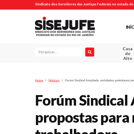
Sindicato dos Servidores das Justiças Federais no estado do 
INÍ
Casa
Pesquisa
do
Alto
Home
Notícias
Forúm Sindical Ampliado: entidades protolocam pro
Forúm Sindical
propostas para r