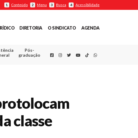
Conteúdo
Menu
Busca
Acessibilidade
1
2
3
4
RÍDICO
DIRETORIA
O SINDICATO
AGENDA
stência
Pós-
Facebook
Instagram
Twitter
Youtube
TikTok
Whatsapp
neral
graduação
 protolocam
da classe