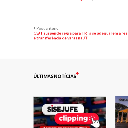
Navegação
Post
Post anterior
anterior:
CSJT suspende regra para TRTs se adequarem à res
e transferência de varas na JT
de
Post
ÚLTIMAS NOTÍCIAS