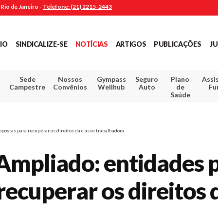
Rio de Janeiro -
Telefone: (21) 2215-2443
CIO
SINDICALIZE-SE
NOTÍCIAS
ARTIGOS
PUBLICAÇÕES
JU
Sede
Nossos
Gympass
Seguro
Plano
Assi
Campestre
Convênios
Wellhub
Auto
de
Fu
Saúde
postas para recuperar os direitos da classe trabalhadora
 Ampliado: entidades
ecuperar os direitos 