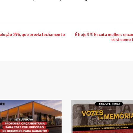
olução 296, que previa fechamento
É hoje!!!!! Escuta mulher: enco
terá como 