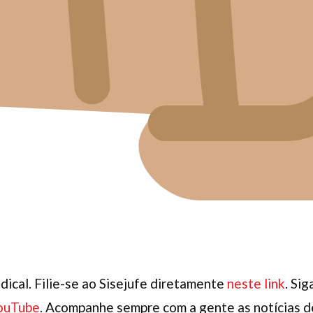
dical. Filie-se ao Sisejufe diretamente
neste link
. Si
ouTube
. Acompanhe sempre com a gente as notícias de