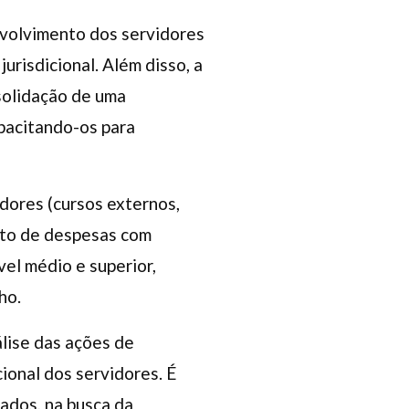
nvolvimento dos servidores
urisdicional. Além disso, a
solidação de uma
apacitando-os para
dores (cursos externos,
ento de despesas com
el médio e superior,
ho.
álise das ações de
ional dos servidores. É
zados, na busca da