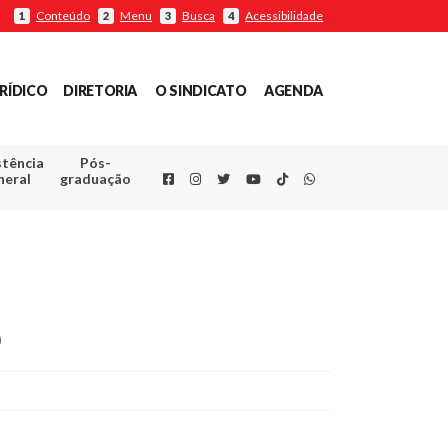
Conteúdo
Menu
Busca
Acessibilidade
1
2
3
4
RÍDICO
DIRETORIA
O SINDICATO
AGENDA
stência
Pós-
Facebook
Instagram
Twitter
Youtube
TikTok
Whatsapp
neral
graduação
o