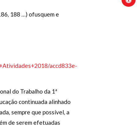
186, 188 …) ofusquem e
+Atividades+2018/accd833e-
onal do Trabalho da 1ª
ducação continuada alinhado
zada, sempre que possível, a
 além de serem efetuadas