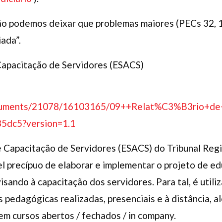
não podemos deixar que problemas maiores (PECs 32, 
iada”.
Capacitação de Servidores (ESACS)
documents/21078/16103165/09++Relat%C3%B3rio+de
5dc5?version=1.1
 Capacitação de Servidores (ESACS) do Tribunal Regi
l precípuo de elaborar e implementar o projeto de e
visando à capacitação dos servidores. Para tal, é utili
es pedagógicas realizadas, presenciais e à distância,
em cursos abertos / fechados / in company.