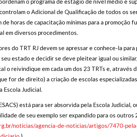
oordenam o programa de estágio de nível médio e supe
ntrolam o Adicional de Qualificação de todos os ser
 de horas de capacitação mínimas para a promoção fun
oal em diversos procedimentos.
ores do TRT RJ devem se apressar e conhece-la para
 seu estado e decidir se deve pleitear igual ou simil
al o reivindique em cada um dos 23 TRTs e, através 
ue for de direito) a criação de escolas especializada
 Escola Judicial.
ESACS) está para ser absorvida pela Escola Judicial, o
ibilidade de seu exemplo ser expandido para os outros
rg.br/noticias/agencia-de-noticias/artigos/7470-pel
diciario
).