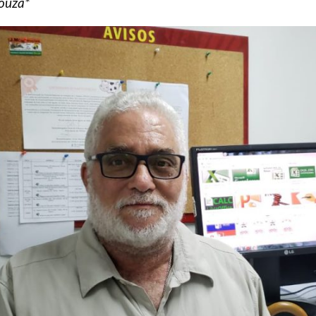
Souza
*