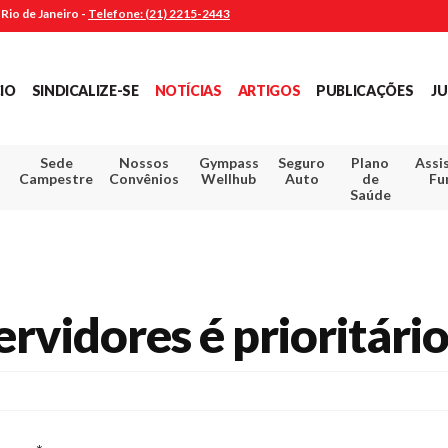
Rio de Janeiro -
Telefone: (21) 2215-2443
CIO
SINDICALIZE-SE
NOTÍCIAS
ARTIGOS
PUBLICAÇÕES
JU
Sede
Nossos
Gympass
Seguro
Plano
Assi
Campestre
Convênios
Wellhub
Auto
de
Fu
Saúde
rvidores é prioritári