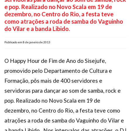
e pop. Realizado no Novo Scala em 19 de
Plano de Saúde
dezembro, no Centro do Rio, a festa teve
Assistência Funeral
como atrações a roda de samba do Vaguinho
Pós-graduação
do Vilar e a banda Libido.
Facebook
Instagram
Twitter
Youtube
TikTok
Whatsapp
Publicado em 8 de janeiro de 2013
O Happy Hour de Fim de Ano do Sisejufe,
promovido pelo Departamento de Cultura e
Formação, pôs mais de 400 servidores e
servidoras para dançar ao som de samba, rock e
pop. Realizado no Novo Scala em 19 de
dezembro, no Centro do Rio, a festa teve como
atrações a roda de samba do Vaguinho do Vilar e
a banda Libido. Nos intervalos das atrações, o DJ