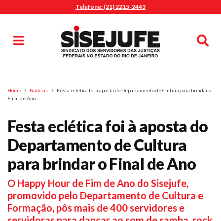
Telefone: (21) 2215-2443
MENU
Início
Sindicalize-se
Notícias
Artigos
Publicações
Pesquisa
Home
Notícias
Festa eclética foi à aposta do Departamento de Cultura para brindar o
Jurídico
Final de Ano
Diretoria
Festa eclética foi à aposta do
O Sindicato
Departamento de Cultura
Agenda
para brindar o Final de Ano
Casa do Alto
Sede Campestre
O Happy Hour de Fim de Ano do Sisejufe,
Nossos Convênios
promovido pelo Departamento de Cultura e
Gympass Wellhub
Formação, pôs mais de 400 servidores e
Seguro Auto
servidoras para dançar ao som de samba, rock