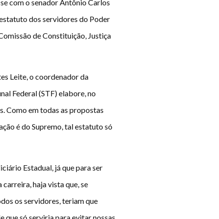
u-se com o senador Antônio Carlos
 estatuto dos servidores do Poder
 Comissão de Constituição, Justiça
es Leite, o coordenador da
al Federal (STF) elabore, no
ais. Como em todas as propostas
ção é do Supremo, tal estatuto só
ciário Estadual, já que para ser
arreira, haja vista que, se
odos os servidores, teriam que
 que só serviria para evitar nossas