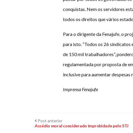
conquistas. Nem os servidores esta
todos os direitos que vários estad
Para o dirigente da Fenajufe, o pr
para isto. “Todos os 26 sindicato
de 150 mil trabalhadores”, pondero
regulamentada por proposta de eme
inclusive para aumentar despesas n
Imprensa Fenajufe
Navegação
Post
Post anterior
anterior:
Assédio moral considerado improbidade pelo STJ