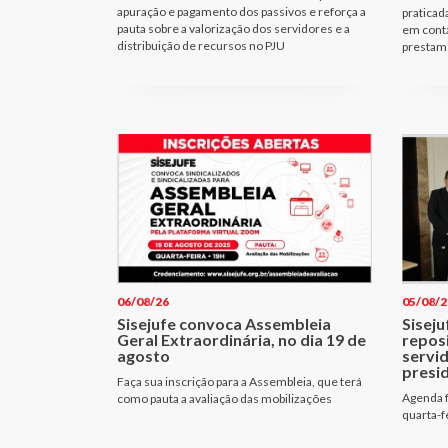
apuração e pagamento dos passivos e reforça a
praticad
pauta sobre a valorização dos servidores e a
em cont
distribuição de recursos no PJU
prestam 
06/08/26
05/08/2
Sisejufe convoca Assembleia
Siseju
Geral Extraordinária, no dia 19 de
repos
agosto
servi
presi
Faça sua inscrição para a Assembleia, que terá
Agenda f
como pauta a avaliação das mobilizações
quarta-f