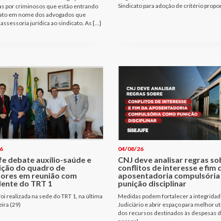
Sindicato para adoção de critério propo
as por criminosos que estão entrando
ato em nome dos advogados que
assessoria jurídica ao sindicato. As […]
6
04/08/26
fe debate auxílio-saúde e
CNJ deve analisar regras so
ição do quadro de
conflitos de interesse e fim 
dores em reunião com
aposentadoria compulsóri
dente do TRT 1
punição disciplinar
oi realizada na sede do TRT 1, na última
Medidas podem fortalecer a integridad
eira (29)
Judiciário e abrir espaço para melhor ut
dos recursos destinados às despesas 