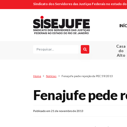
Sindicato dos Servidores das Justiças Federais no estado do 
INÍ
Casa
Pesquisa
do
Alto
Home
Notícias
Fenajufe pede rejeição da PEC 59/2013
Fenajufe pede r
Publicado em 21 de novembro de 2013