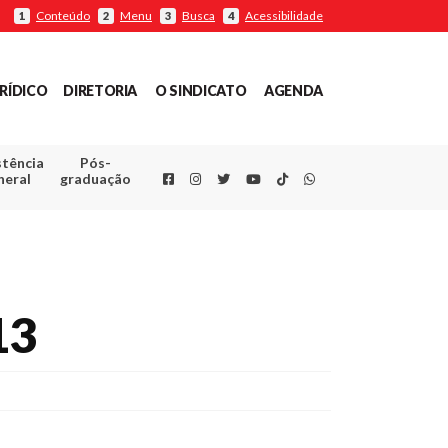
Conteúdo
Menu
Busca
Acessibilidade
1
2
3
4
RÍDICO
DIRETORIA
O SINDICATO
AGENDA
stência
Pós-
Facebook
Instagram
Twitter
Youtube
TikTok
Whatsapp
neral
graduação
13