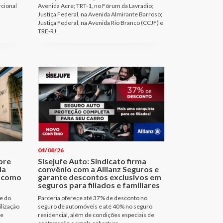
rcional
Avenida Acre; TRT-1, no Fórum da Lavradio;
Justiça Federal, na Avenida Almirante Barroso;
Justiça Federal, na Avenida Rio Branco (CCJF) e
TRE-RJ.
04/08/26
bre
Sisejufe Auto: Sindicato firma
da
convênio com a Allianz Seguros e
a como
garante descontos exclusivos em
seguros para filiados e familiares
e do
Parceria oferece até 37% de desconto no
ilização
seguro de automóveis e até 40% no seguro
de
residencial, além de condições especiais de