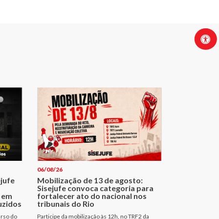
06/08/26
ejufe
Mobilização de 13 de agosto:
Sisejufe convoca categoria para
 em
fortalecer ato do nacional nos
uzidos
tribunais do Rio
urso do
Participe da mobilização às 12h, no TRF2 da