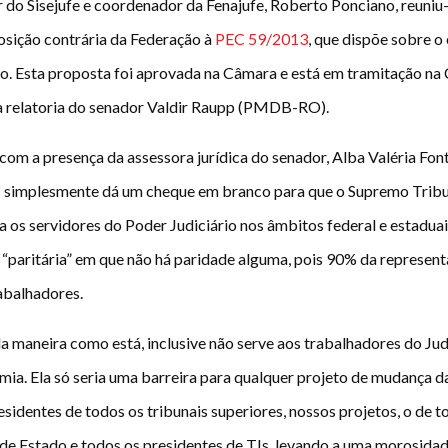
or do Sisejufe e coordenador da Fenajufe, Roberto Ponciano, reuni
osição contrária da Federação à
PEC 59/2013
, que dispõe sobre o
rio. Esta proposta foi aprovada na Câmara e está em tramitação na
 a relatoria do senador Valdir Raupp (PMDB-RO).
om a presença da assessora jurídica do senador, Alba Valéria Font
 simplesmente dá um cheque em branco para que o Supremo Tribun
ra os servidores do Poder Judiciário nos âmbitos federal e estadu
paritária” em que não há paridade alguma, pois 90% da representa
rabalhadores.
a maneira como está, inclusive não serve aos trabalhadores do Judi
ia. Ela só seria uma barreira para qualquer projeto de mudança da c
sidentes de todos os tribunais superiores, nossos projetos, o de t
e Estado e todos os presidentes de TJs, levando a uma morosidade