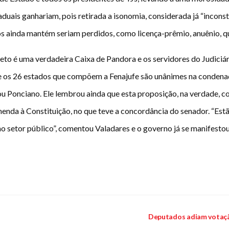
duais ganhariam, pois retirada a isonomia, considerada já “inconsti
os ainda mantém seriam perdidos, como licença-prêmio, anuênio, qu
ojeto é uma verdadeira Caixa de Pandora e os servidores do Judiciá
s e os 26 estados que compõem a Fenajufe são unânimes na conden
u Ponciano. Ele lembrou ainda que esta proposição, na verdade, col
nda à Constituição, no que teve a concordância do senador. “Est
o setor público”, comentou Valadares e o governo já se manifestou c
Deputados adiam votaçã