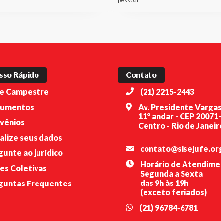
pessoal
sso Rápido
Contato
e Campestre
(21) 2215-2443
umentos
Av. Presidente Vargas
11º andar - CEP 20071
vênios
Centro - Rio de Janeiro
alize seus dados
contato@sisejufe.or
gunte ao jurídico
Horário de Atendime
es Coletivas
Segunda a Sexta
das 9h às 19h
guntas Frequentes
(exceto feriados)
(21) 96784-6781