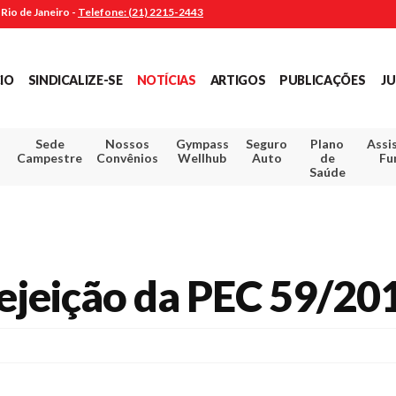
Rio de Janeiro -
Telefone: (21) 2215-2443
CIO
SINDICALIZE-SE
NOTÍCIAS
ARTIGOS
PUBLICAÇÕES
JU
Sede
Nossos
Gympass
Seguro
Plano
Assi
Campestre
Convênios
Wellhub
Auto
de
Fu
Saúde
ejeição da PEC 59/20