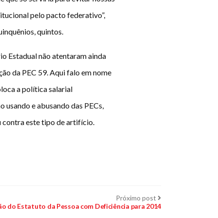
tucional pelo pacto federativo”,
inquênios, quintos.
rio Estadual não atentaram ainda
ação da PEC 59. Aqui falo em nome
oca a política salarial
ão usando e abusando das PECs,
ontra este tipo de artifício.
Próximo
Próximo post
post:
o do Estatuto da Pessoa com Deficiência para 2014