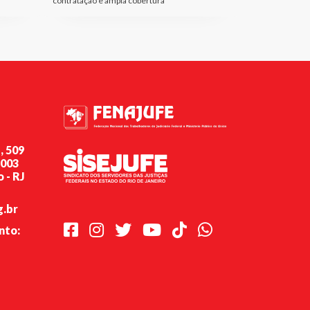
contratação e ampla cobertura
, 509
-003
 - RJ
g.br
Facebook
Instagram
Twitter
Youtube
TikTok
Whatsapp
nto: