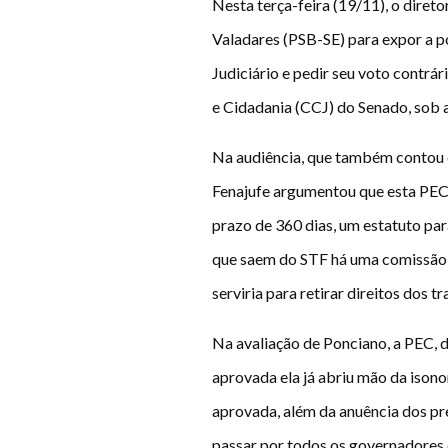
Nesta terça-feira (19/11), o diret
Valadares (PSB-SE) para expor a p
Judiciário e pedir seu voto contrá
e Cidadania (CCJ) do Senado, sob
Na audiência, que também contou c
Fenajufe argumentou que esta PEC
prazo de 360 dias, um estatuto pa
que saem do STF há uma comissão “
serviria para retirar direitos dos t
Na avaliação de Ponciano, a PEC, d
aprovada ela já abriu mão da isonom
aprovada, além da anuência dos pre
passar por todos os governadores d