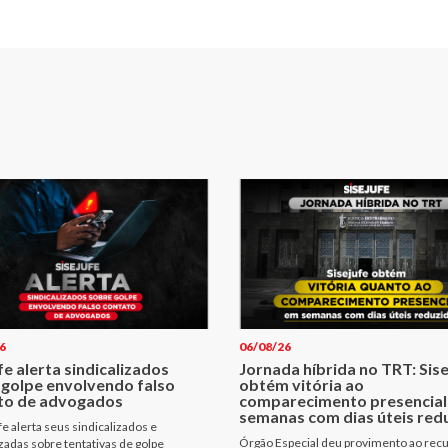
6
06/08/26
fe alerta sindicalizados
Jornada híbrida no TRT: Sis
 golpe envolvendo falso
obtém vitória ao
to de advogados
comparecimento presencial
semanas com dias úteis red
fe alerta seus sindicalizados e
Órgão Especial deu provimento ao rec
izadas sobre tentativas de golpe