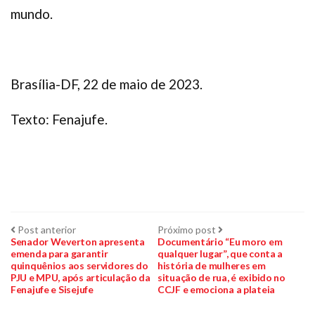
mundo.
Brasília-DF, 22 de maio de 2023.
Texto: Fenajufe.
Navegação
Post
Próximo
Post anterior
Próximo post
anterior:
post:
Senador Weverton apresenta
Documentário “Eu moro em
emenda para garantir
qualquer lugar”, que conta a
de
quinquênios aos servidores do
história de mulheres em
PJU e MPU, após articulação da
situação de rua, é exibido no
Post
Fenajufe e Sisejufe
CCJF e emociona a plateia