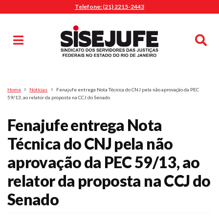
Telefone: (21) 2215-2443
MENU
Início
Sindicalize-se
Notícias
Artigos
Publicações
Pesquisa
Home
Notícias
Fenajufe entrega Nota Técnica do CNJ pela não aprovação da PEC
Jurídico
59/13, ao relator da proposta na CCJ do Senado
Diretoria
Fenajufe entrega Nota
O Sindicato
Técnica do CNJ pela não
Agenda
aprovação da PEC 59/13, ao
Casa do Alto
Sede Campestre
relator da proposta na CCJ do
Nossos Convênios
Senado
Gympass Wellhub
Seguro Auto