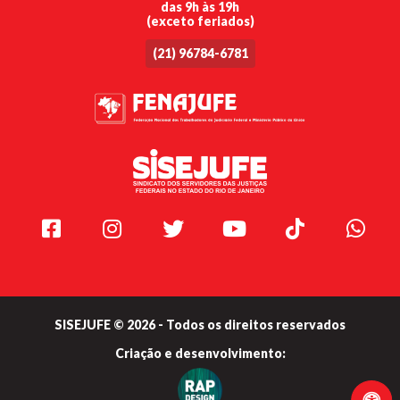
das 9h às 19h
(exceto feriados)
(21) 96784-6781
Facebook
Instagram
Twitter
Youtube
TikTok
Whats
SISEJUFE © 2026 - Todos os direitos reservados
Criação e
desenvolvimento: