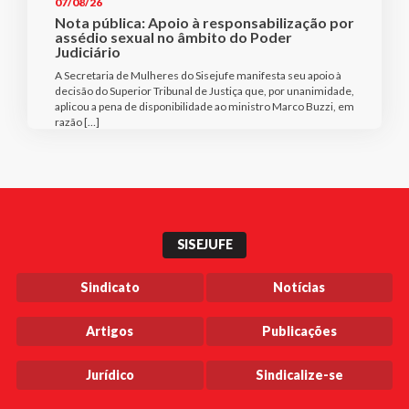
07/08/26
Nota pública: Apoio à responsabilização por
assédio sexual no âmbito do Poder
Judiciário
A Secretaria de Mulheres do Sisejufe manifesta seu apoio à
decisão do Superior Tribunal de Justiça que, por unanimidade,
aplicou a pena de disponibilidade ao ministro Marco Buzzi, em
razão […]
SISEJUFE
Sindicato
Notícias
Artigos
Publicações
Jurídico
Sindicalize-se