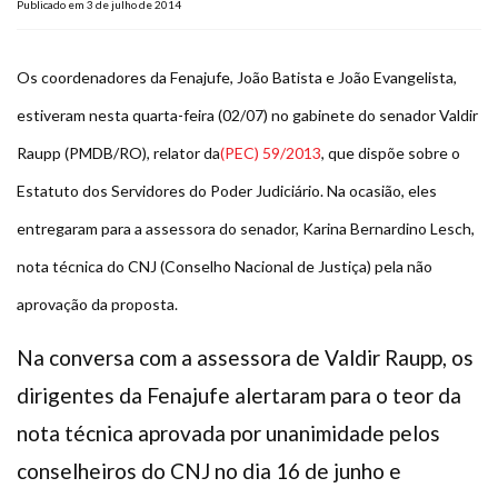
Publicado em 3 de julho de 2014
Plano de Saúde
Assistência Funeral
Os coordenadores da Fenajufe, João Batista e João Evangelista,
Pós-graduação
estiveram nesta quarta-feira (02/07) no gabinete do senador Valdir
Facebook
Instagram
Twitter
Youtube
TikTok
Whatsapp
Raupp (PMDB/RO), relator da
(PEC) 59/2013
, que dispõe sobre o
Estatuto dos Servidores do Poder Judiciário. Na ocasião, eles
entregaram para a assessora do senador, Karina Bernardino Lesch,
nota técnica do CNJ (Conselho Nacional de Justiça) pela não
aprovação da proposta.
Na conversa com a assessora de Valdir Raupp, os
dirigentes da Fenajufe alertaram para o teor da
nota técnica aprovada por unanimidade pelos
conselheiros do CNJ no dia 16 de junho e