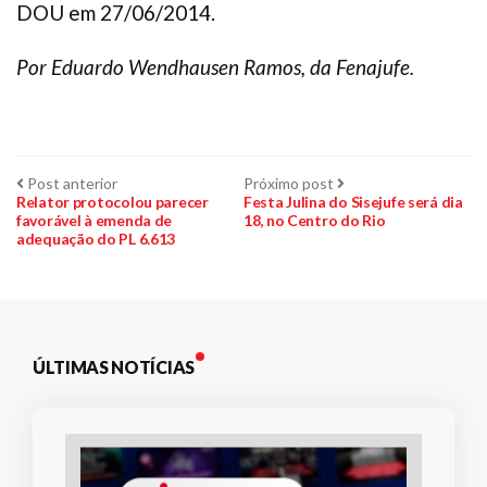
DOU em 27/06/2014.
Por Eduardo Wendhausen Ramos, da Fenajufe.
Navegação
Post
Próximo
Post anterior
Próximo post
anterior:
post:
Relator protocolou parecer
Festa Julina do Sisejufe será dia
favorável à emenda de
18, no Centro do Rio
de
adequação do PL 6.613
Post
ÚLTIMAS NOTÍCIAS