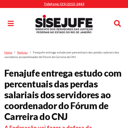
Telefone: (21) 2215-2443
MENU
Início
Sindicalize-se
Notícias
Artigos
Publicações
Pesquisa
Home
Notícias
Fenajufe entrega estudo com percentuais das perdas salariais dos
Jurídico
servidores ao coordenador do Fórum de Carreira do CNJ
Diretoria
Fenajufe entrega estudo com
O Sindicato
percentuais das perdas
Agenda
salariais dos servidores ao
Casa do Alto
Sede Campestre
coordenador do Fórum de
Nossos Convênios
Carreira do CNJ
Gympass Wellhub
Seguro Auto
A Federação vai fazer a defesa da