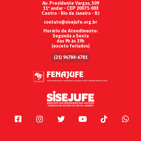
Av. Presidente Vargas, 509
11º andar - CEP 20071-003
Centro - Rio de Janeiro - RJ
contato@sisejufe.org.br
Horário de Atendimento:
Segunda a Sexta
das 9h às 19h
(exceto feriados)
(21) 96784-6781
Facebook
Instagram
Twitter
Youtube
TikTok
Whats