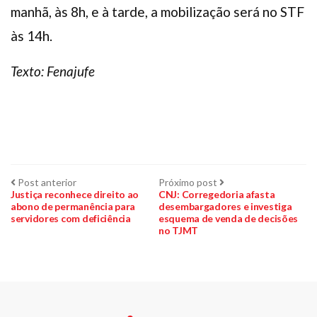
manhã, às 8h, e à tarde, a mobilização será no STF
às 14h.
Texto: Fenajufe
Navegação
Post
Próximo
Post anterior
Próximo post
anterior:
post:
Justiça reconhece direito ao
CNJ: Corregedoria afasta
abono de permanência para
desembargadores e investiga
de
servidores com deficiência
esquema de venda de decisões
no TJMT
Post