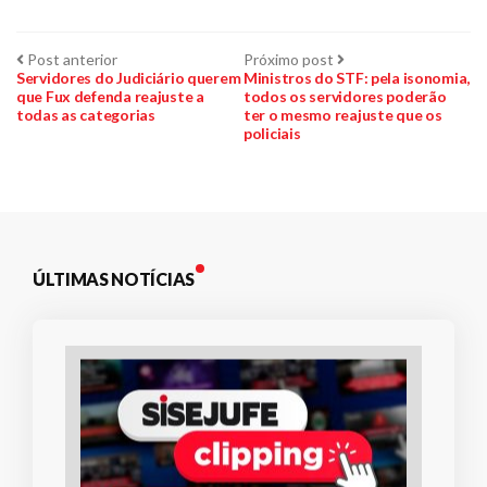
Navegação
Post
Próximo
Post anterior
Próximo post
anterior:
post:
Servidores do Judiciário querem
Ministros do STF: pela isonomia,
que Fux defenda reajuste a
todos os servidores poderão
de
todas as categorias
ter o mesmo reajuste que os
policiais
Post
ÚLTIMAS NOTÍCIAS