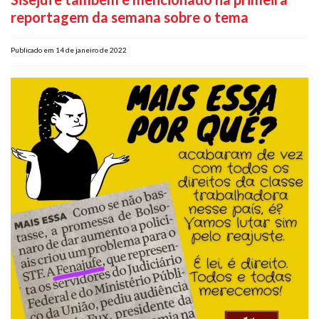
reportagem da semana sobre o tema
Plano de Saúde
Assistência Funeral
Publicado em 14 de janeiro de 2022
Pós-graduação
Facebook
Instagram
Twitter
Youtube
TikTok
Whatsapp