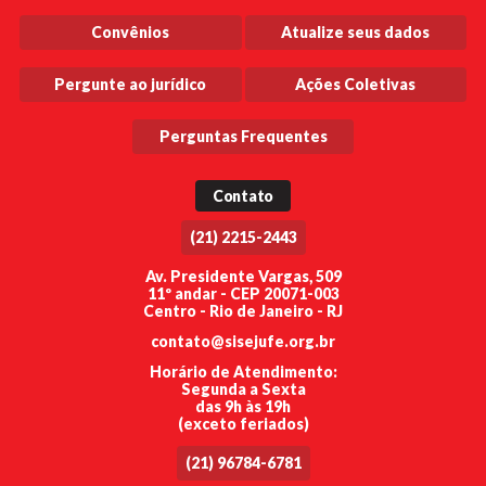
Convênios
Atualize seus dados
Pergunte ao jurídico
Ações Coletivas
Perguntas Frequentes
Contato
(21) 2215-2443
Av. Presidente Vargas, 509
11º andar - CEP 20071-003
Centro - Rio de Janeiro - RJ
contato@sisejufe.org.br
Horário de Atendimento:
Segunda a Sexta
das 9h às 19h
(exceto feriados)
(21) 96784-6781