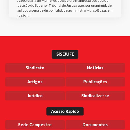
A Secretaria de Mulheres do Sisejufe manifesta seu apoio à
decisão do Superior Tribunal de Justiça que, por unanimidade,
aplicou a pena de disponibilidade ao ministro Marco Buzzi, em
razão […]
SISEJUFE
Sindicato
Notícias
Artigos
Publicações
Jurídico
Sindicalize-se
Acesso Rápido
Sede Campestre
Documentos