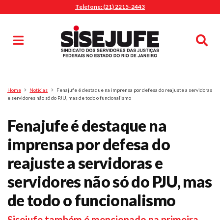
Telefone: (21) 2215-2443
MENU
Início
Sindicalize-se
Notícias
Artigos
Publicações
Pesquisa
Home
Notícias
Fenajufe é destaque na imprensa por defesa do reajuste a servidoras
Jurídico
e servidores não só do PJU, mas de todo o funcionalismo
Diretoria
Fenajufe é destaque na
O Sindicato
imprensa por defesa do
Agenda
reajuste a servidoras e
Casa do Alto
Sede Campestre
servidores não só do PJU, mas
Nossos Convênios
de todo o funcionalismo
Gympass Wellhub
Seguro Auto
Sisejufe também é mencionado na primeira