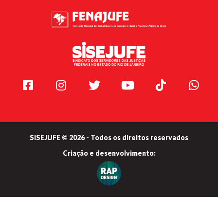
Facebook
Instagram
Twitter
Youtube
TikTok
Whats
SISEJUFE © 2026 - Todos os direitos reservados
Criação e
desenvolvimento: