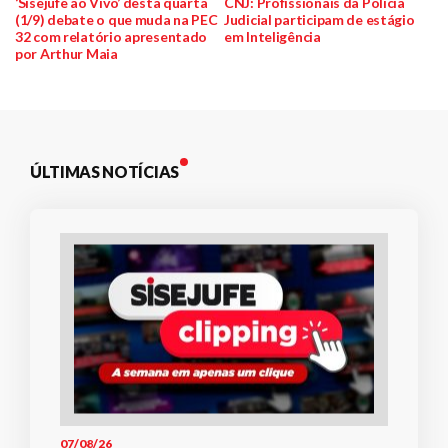
anterior:
post:
‘Sisejufe ao Vivo’ desta quarta
CNJ: Profissionais da Polícia
(1/9) debate o que muda na PEC
Judicial participam de estágio
de
32 com relatório apresentado
em Inteligência
por Arthur Maia
Post
ÚLTIMAS NOTÍCIAS
07/08/26