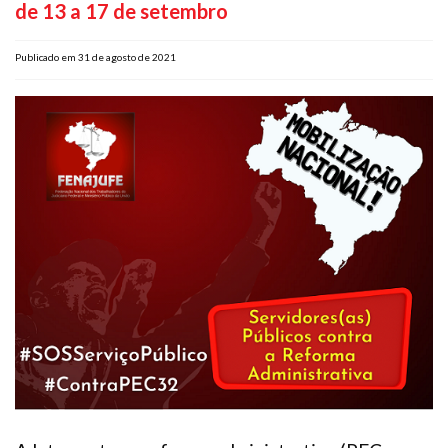
de 13 a 17 de setembro
Plano de Saúde
Assistência Funeral
Publicado em 31 de agosto de 2021
Pós-graduação
Facebook
Instagram
Twitter
Youtube
TikTok
Whatsapp