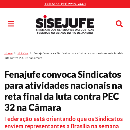
Telefone: (21) 2215-2443
MENU
Início
Sindicalize-se
Notícias
Artigos
Publicações
Pesquisa
Home
Notícias
Fenajufe convoca Sindicatos para atividades nacionais na reta final da
Jurídico
luta contra PEC 32 na Câmara
Diretoria
Fenajufe convoca Sindicatos
O Sindicato
para atividades nacionais na
Agenda
reta final da luta contra PEC
Casa do Alto
Sede Campestre
32 na Câmara
Nossos Convênios
Federação está orientando que os Sindicatos
Gympass Wellhub
enviem representantes a Brasília na semana
Seguro Auto