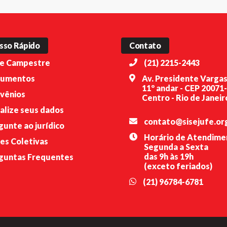
sso Rápido
Contato
e Campestre
(21) 2215-2443
umentos
Av. Presidente Vargas
11º andar - CEP 20071
vênios
Centro - Rio de Janeiro
alize seus dados
contato@sisejufe.or
gunte ao jurídico
Horário de Atendime
es Coletivas
Segunda a Sexta
das 9h às 19h
guntas Frequentes
(exceto feriados)
(21) 96784-6781