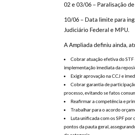
02 e 03/06 – Paralisação de
10/06 – Data limite para in
Judiciário Federal e MPU.
A Ampliada definiu ainda, a
Cobrar atuação efetiva do STF 
implementação imediata da reposiç
Exigir aprovação na CCJ e imedi
Cobrar garantia de participaçã
processo, evitando se fatos consu
Reafirmar a competência e prim
Trabalhar para o acordo orçame
Luta unificada com os SPF por 
pontos da pauta geral, assegurando
da categoria.