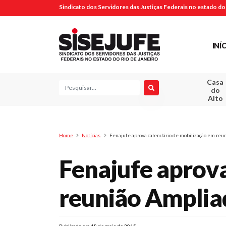
Sindicato dos Servidores das Justiças Federais no estado do 
INÍ
Casa
Pesquisa
do
Alto
Home
Notícias
Fenajufe aprova calendário de mobilização em reu
Fenajufe aprova
reunião Amplia