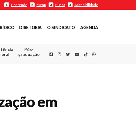
Conteúdo
Menu
Busca
Acessibilidade
1
2
3
4
RÍDICO
DIRETORIA
O SINDICATO
AGENDA
stência
Pós-
Facebook
Instagram
Twitter
Youtube
TikTok
Whatsapp
neral
graduação
ização em