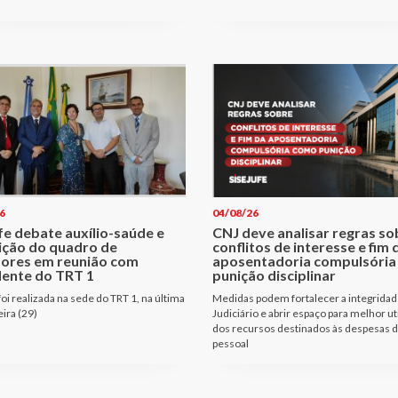
6
04/08/26
fe debate auxílio-saúde e
CNJ deve analisar regras so
ição do quadro de
conflitos de interesse e fim 
dores em reunião com
aposentadoria compulsóri
dente do TRT 1
punição disciplinar
oi realizada na sede do TRT 1, na última
Medidas podem fortalecer a integridad
eira (29)
Judiciário e abrir espaço para melhor ut
dos recursos destinados às despesas 
pessoal