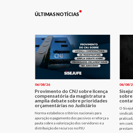
ÚLTIMAS NOTÍCIAS
06/08/26
06/08/2
Provimento do CNJ sobre licença
Siseju
compensatória da magistratura
sobre
amplia debate sobre prioridades
conta
orçamentárias no Judiciário
O Siseju
Norma estabelece critérios nacionais para
sindical
apuração e pagamento dos passivos e reforça a
praticad
pauta sobre a valorização dos servidores e a
em cont
distribuição de recursos no PJU
prestam 