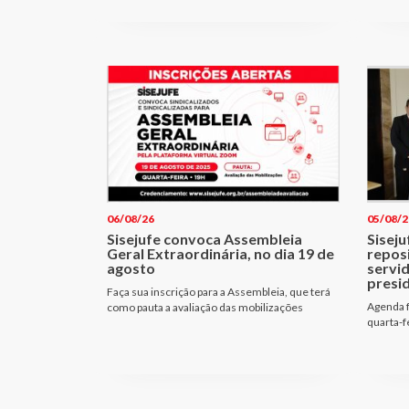
06/08/26
05/08/2
Sisejufe convoca Assembleia
Siseju
Geral Extraordinária, no dia 19 de
repos
agosto
servi
presi
Faça sua inscrição para a Assembleia, que terá
Agenda f
como pauta a avaliação das mobilizações
quarta-f