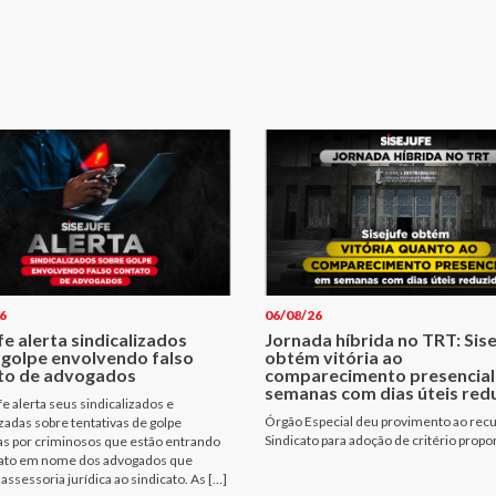
6
06/08/26
fe alerta sindicalizados
Jornada híbrida no TRT: Sis
 golpe envolvendo falso
obtém vitória ao
to de advogados
comparecimento presencial
semanas com dias úteis red
fe alerta seus sindicalizados e
Órgão Especial deu provimento ao rec
izadas sobre tentativas de golpe
Sindicato para adoção de critério propo
as por criminosos que estão entrando
ato em nome dos advogados que
assessoria jurídica ao sindicato. As […]