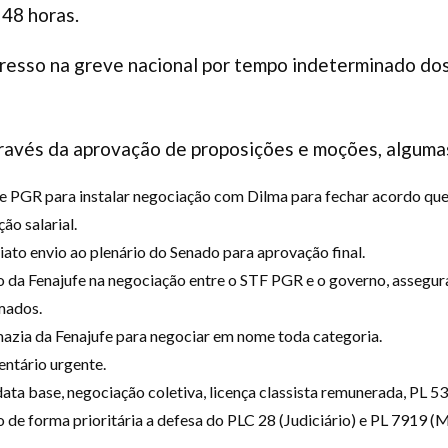
 48 horas.
gresso na greve nacional por tempo indeterminado dos
través da aprovação de proposições e moções, algumas
e PGR para instalar negociação com Dilma para fechar acordo qu
ão salarial.
ato envio ao plenário do Senado para aprovação final.
o da Fenajufe na negociação entre o STF PGR e o governo, assegu
mados.
azia da Fenajufe para negociar em nome toda categoria.
ntário urgente.
data base, negociação coletiva, licença classista remunerada, PL 
 de forma prioritária a defesa do PLC 28 (Judiciário) e PL 7919 (