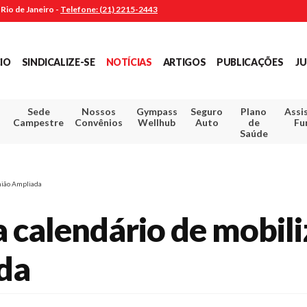
Rio de Janeiro -
Telefone: (21) 2215-2443
CIO
SINDICALIZE-SE
NOTÍCIAS
ARTIGOS
PUBLICAÇÕES
JU
Sede
Nossos
Gympass
Seguro
Plano
Assi
Campestre
Convênios
Wellhub
Auto
de
Fu
Saúde
nião Ampliada
 calendário de mobil
da