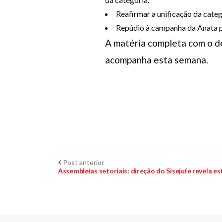
Reafirmar a unificação da categ
Repúdio à campanha da Anata 
A matéria completa com o d
acompanha esta semana.
Navegação
Post
Post anterior
anterior:
Assembleias setoriais: direção do Sisejufe revela es
de
Post