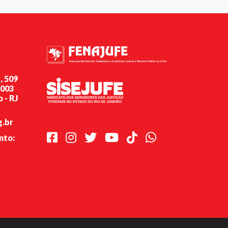
, 509
-003
 - RJ
g.br
Facebook
Instagram
Twitter
Youtube
TikTok
Whatsapp
nto: