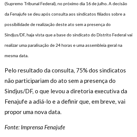
(Supremo Tribunal Federal), no próximo dia 16 de julho. A decisão
Plano de Saúde
da Fenajufe se deu após consulta aos sindicatos filiados sobre a
Assistência Funeral
Pós-graduação
possibilidade de realização deste ato sem a presença do
Sindjus/DF, haja vista que a base do sindicato do Distrito Federal vai
Facebook
Instagram
Twitter
Youtube
TikTok
Whatsapp
realizar uma paralisação de 24 horas e uma assembleia geral na
mesma data.
Pelo resultado da consulta, 75% dos sindicatos
não participariam do ato sem a presença do
Sindjus/DF, o que levou a diretoria executiva da
Fenajufe a adiá-lo e a definir que, em breve, vai
propor uma nova data.
Fonte: Imprensa Fenajufe