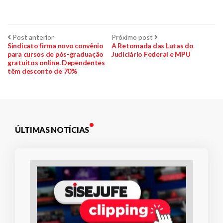
Navegação
Post
Próximo
Post anterior
Próximo post
anterior:
post:
Sindicato firma novo convênio
A Retomada das Lutas do
para cursos de pós-graduação
Judiciário Federal e MPU
de
gratuitos online. Dependentes
têm desconto de 70%
Post
ÚLTIMAS NOTÍCIAS