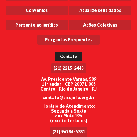
Convênios
Atualize seus dados
Pergunte ao jurídico
Ações Coletivas
Perguntas Frequentes
Contato
(21) 2215-2443
Av. Presidente Vargas, 509
11º andar - CEP 20071-003
Centro - Rio de Janeiro - RJ
contato@sisejufe.org.br
Horário de Atendimento:
Segunda a Sexta
das 9h às 19h
(exceto feriados)
(21) 96784-6781