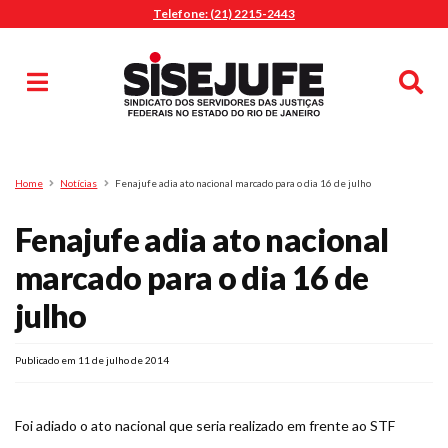
Telefone: (21) 2215-2443
MENU
Início
Sindicalize-se
Notícias
Artigos
Publicações
Pesquisa
Home
Notícias
Fenajufe adia ato nacional marcado para o dia 16 de julho
Jurídico
Fenajufe adia ato nacional
Diretoria
O Sindicato
marcado para o dia 16 de
Agenda
julho
Casa do Alto
Sede Campestre
Publicado em 11 de julho de 2014
Nossos Convênios
Gympass Wellhub
Foi adiado o ato nacional que seria realizado em frente ao STF
Seguro Auto