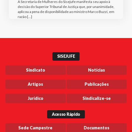
A Secretaria de Mulheres do Sisejufe manifesta seu apoio à
decisão do Superior Tribunal de Justiça que, por unanimidade,
aplicou a pena de disponibilidade ao ministro Marco Buzzi, em
razão […]
SISEJUFE
Sindicato
Notícias
Artigos
Publicações
Jurídico
Sindicalize-se
Acesso Rápido
Sede Campestre
Documentos