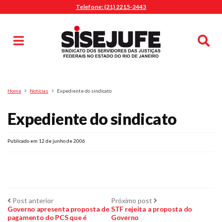
Telefone: (21) 2215-2443
MENU
Início
Sindicalize-se
Notícias
Artigos
Publicações
Pesquisa
Home
Notícias
Expediente do sindicato
Jurídico
Expediente do sindicato
Diretoria
O Sindicato
Agenda
Publicado em 12 de junho de 2006
Casa do Alto
Sede Campestre
Nossos Convênios
Navegação
Post
Próximo
Post anterior
Próximo post
Gympass Wellhub
anterior:
post:
Governo apresenta proposta de
STF rejeita a proposta do
pagamento do PCS que é
Governo
Seguro Auto