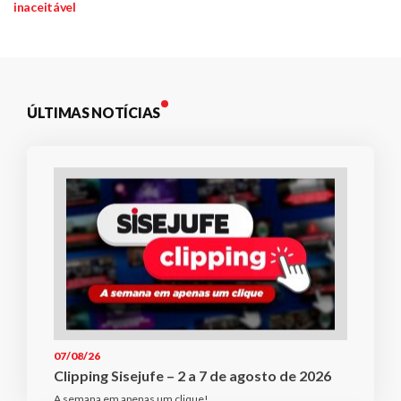
de
inaceitável
Plano de Saúde
Post
Assistência Funeral
Pós-graduação
Facebook
Instagram
Twitter
Youtube
TikTok
Whatsapp
ÚLTIMAS NOTÍCIAS
07/08/26
Clipping Sisejufe – 2 a 7 de agosto de 2026
A semana em apenas um clique!