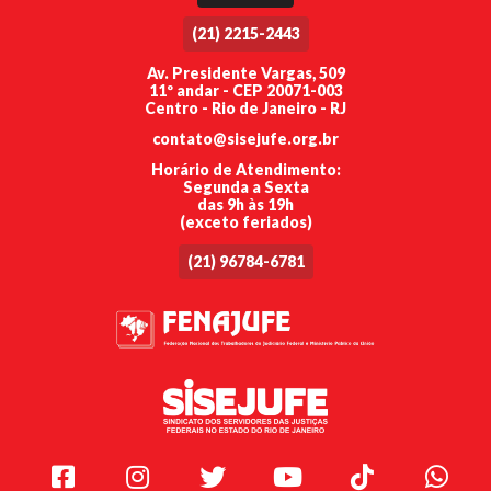
(21) 2215-2443
Av. Presidente Vargas, 509
11º andar - CEP 20071-003
Centro - Rio de Janeiro - RJ
contato@sisejufe.org.br
Horário de Atendimento:
Segunda a Sexta
das 9h às 19h
(exceto feriados)
(21) 96784-6781
Facebook
Instagram
Twitter
Youtube
TikTok
Whats