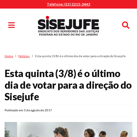
Telefone: (21) 2215-2443
MENU
Início
Sindicalize-se
Notícias
Artigos
Publicações
Pesquisa
Home
Notícias
Esta quinta (3/8) é o último dia de votar para a direção do Sisejufe
Jurídico
Esta quinta (3/8) é o último
Diretoria
O Sindicato
dia de votar para a direção do
Agenda
Sisejufe
Casa do Alto
Sede Campestre
Publicado em 3 de agosto de 2017
Nossos Convênios
Gympass Wellhub
Seguro Auto