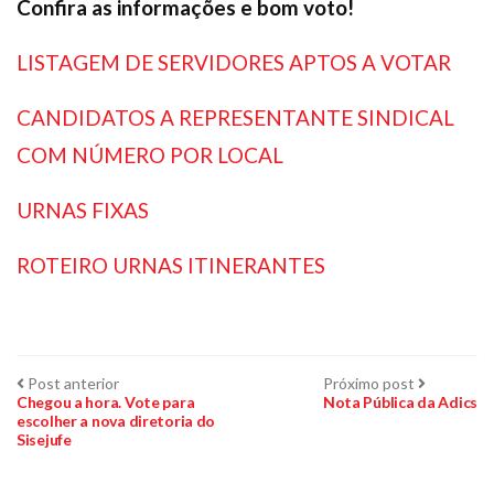
Confira as informações e bom voto!
LISTAGEM DE SERVIDORES APTOS A VOTAR
CANDIDATOS A REPRESENTANTE SINDICAL
COM NÚMERO POR LOCAL
URNAS FIXAS
ROTEIRO URNAS ITINERANTES
Navegação
Post
Próximo
Post anterior
Próximo post
anterior:
post:
Chegou a hora. Vote para
Nota Pública da Adics
escolher a nova diretoria do
de
Sisejufe
Post