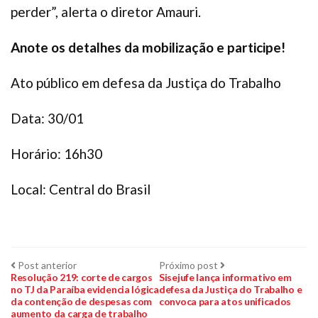
perder”, alerta o diretor Amauri.
Anote os detalhes da mobilização e participe!
Ato público em defesa da Justiça do Trabalho
Data: 30/01
Horário: 16h30
Local: Central do Brasil
Navegação
Post
Próximo
Post anterior
Próximo post
anterior:
post:
Resolução 219: corte de cargos
Sisejufe lança informativo em
no TJ da Paraíba evidencia lógica
defesa da Justiça do Trabalho e
de
da contenção de despesas com
convoca para atos unificados
aumento da carga de trabalho