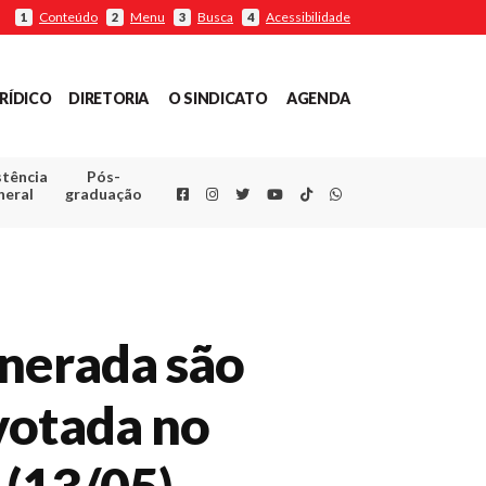
Conteúdo
Menu
Busca
Acessibilidade
1
2
3
4
RÍDICO
DIRETORIA
O SINDICATO
AGENDA
stência
Pós-
Facebook
Instagram
Twitter
Youtube
TikTok
Whatsapp
neral
graduação
unerada são
votada no