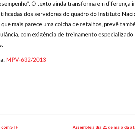
esempenho”. O texto ainda transforma em diferença i
ificadas dos servidores do quadro do Instituto Nacio
, que mais parece uma colcha de retalhos, prevê tam
ulância, com exigência de treinamento especializado 
s.
ta:
MPV-632/2013
o com STF
Assembleia dia 21 de maio dá a l