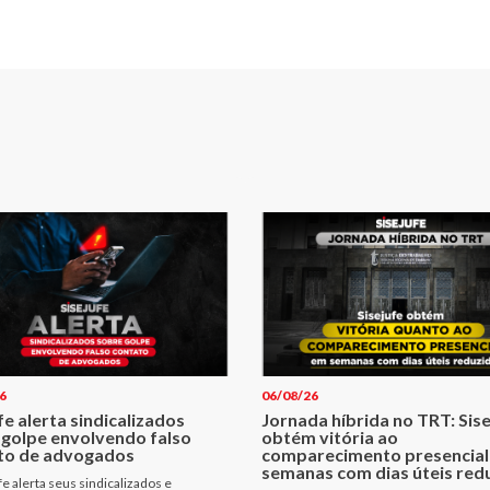
6
06/08/26
fe alerta sindicalizados
Jornada híbrida no TRT: Sis
 golpe envolvendo falso
obtém vitória ao
to de advogados
comparecimento presencial
semanas com dias úteis red
fe alerta seus sindicalizados e