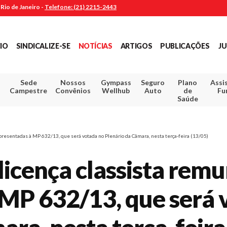
Rio de Janeiro -
Telefone: (21) 2215-2443
CIO
SINDICALIZE-SE
NOTÍCIAS
ARTIGOS
PUBLICAÇÕES
JU
Sede
Nossos
Gympass
Seguro
Plano
Assi
Campestre
Convênios
Wellhub
Auto
de
Fu
Saúde
resentadas à MP 632/13, que será votada no Plenário da Câmara, nesta terça-feira (13/05)
icença classista rem
 MP 632/13, que será 