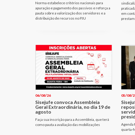
Norma estabelece critérios nacionais para
sindical
apuração e pagamento dos passivos e reforça a
praticad
pauta sobre a valorização dos servidores e a
em cont
distribuição de recursos no PJU
prestam 
06/08/26
05/08/2
Sisejufe convoca Assembleia
Siseju
Geral Extraordinária, no dia 19 de
repos
agosto
servi
presi
Faça sua inscrição para a Assembleia, que terá
Agenda f
como pauta a avaliação das mobilizações
quarta-f