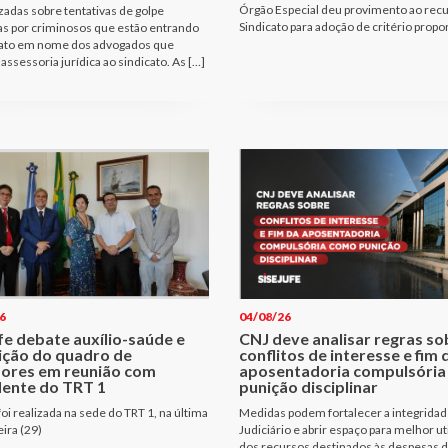
Órgão Especial deu provimento ao rec
izadas sobre tentativas de golpe
Sindicato para adoção de critério propo
as por criminosos que estão entrando
ato em nome dos advogados que
assessoria jurídica ao sindicato. As […]
6
04/08/26
fe debate auxílio-saúde e
CNJ deve analisar regras so
ição do quadro de
conflitos de interesse e fim 
dores em reunião com
aposentadoria compulsóri
dente do TRT 1
punição disciplinar
oi realizada na sede do TRT 1, na última
Medidas podem fortalecer a integridad
eira (29)
Judiciário e abrir espaço para melhor ut
dos recursos destinados às despesas 