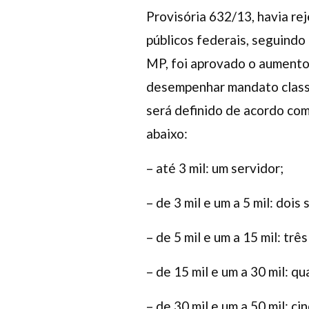
Provisória 632/13, havia re
públicos federais, seguindo
MP, foi aprovado o aumento 
desempenhar mandato classi
será definido de acordo co
abaixo:
– até 3 mil: um servidor;
– de 3 mil e um a 5 mil: dois
– de 5 mil e um a 15 mil: trê
– de 15 mil e um a 30 mil: q
– de 30 mil e um a 50 mil: ci