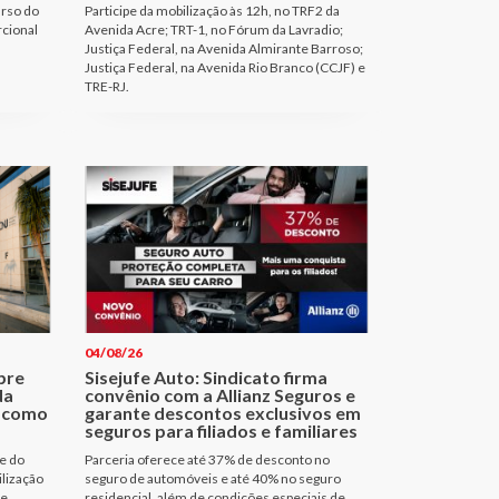
urso do
Participe da mobilização às 12h, no TRF2 da
rcional
Avenida Acre; TRT-1, no Fórum da Lavradio;
Justiça Federal, na Avenida Almirante Barroso;
Justiça Federal, na Avenida Rio Branco (CCJF) e
TRE-RJ.
04/08/26
bre
Sisejufe Auto: Sindicato firma
da
convênio com a Allianz Seguros e
a como
garante descontos exclusivos em
seguros para filiados e familiares
e do
Parceria oferece até 37% de desconto no
ilização
seguro de automóveis e até 40% no seguro
de
residencial, além de condições especiais de