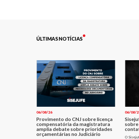
de
Post
ÚLTIMAS NOTÍCIAS
06/08/26
06/08/2
Provimento do CNJ sobre licença
Siseju
compensatória da magistratura
sobre
amplia debate sobre prioridades
conta
orçamentárias no Judiciário
O Siseju