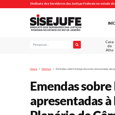
Sindicato dos Servidores das Justiças Federais no estado do 
INÍ
Casa
Pesquisa
do
Alto
Home
Notícias
Emendas sobre licença classista remunerada são ap
Emendas sobre l
apresentadas à