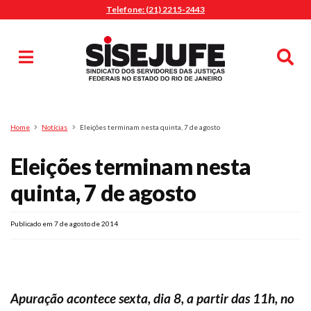
Telefone: (21) 2215-2443
MENU
Início
Sindicalize-se
Notícias
Artigos
Publicações
Pesquisa
Home
Notícias
Eleições terminam nesta quinta, 7 de agosto
Jurídico
Eleições terminam nesta
Diretoria
O Sindicato
quinta, 7 de agosto
Agenda
Publicado em 7 de agosto de 2014
Casa do Alto
Sede Campestre
Nossos Convênios
Gympass Wellhub
Apuração acontece sexta, dia 8, a partir das 11h, no
Seguro Auto