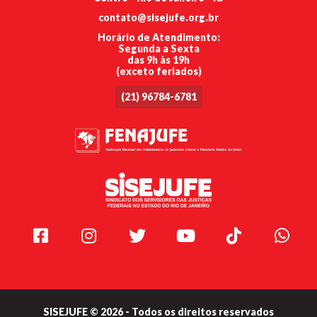
contato@sisejufe.org.br
Horário de Atendimento:
Segunda a Sexta
das 9h às 19h
(exceto feriados)
(21) 96784-6781
Facebook
Instagram
Twitter
Youtube
TikTok
Whats
SISEJUFE © 2026 - Todos os direitos reservados