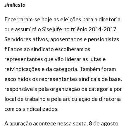
sindicato
Plano de Saúde
Assistência Funeral
Encerraram-se hoje as eleições para a diretoria
Pós-graduação
que assumirá o Sisejufe no triênio 2014-2017.
Facebook
Instagram
Twitter
Youtube
TikTok
Whatsapp
Servidores ativos, aposentados e pensionistas
filiados ao sindicato escolheram os
representantes que vão liderar as lutas e
reivindicações e da categoria. Também foram
escolhidos os representantes sindicais de base,
responsáveis pela organização da categoria por
local de trabalho e pela articulação da diretoria
com os sindicalizados.
A apuração acontece nessa sexta, 8 de agosto,