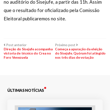
no auditório do Sisejufe, a partir das 11h. Assim
que o resultado for oficializado pela Comissão
Eleitoral publicaremos no site.
Navegação
Post
Próximo
Post anterior
Próximo post
anterior:
post:
Direção do Sisejufe acompanha
Começa a apuração da eleição
vistoria de técnico do Crea no
do Sisejufe. Quórum foi atingido
de
Foro Venezuela
nos três dias de votação
Post
ÚLTIMAS NOTÍCIAS