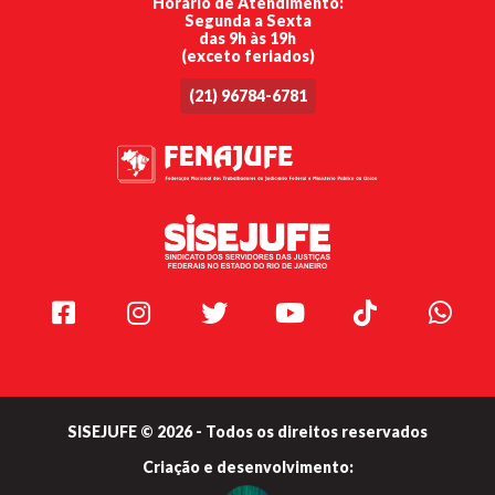
Horário de Atendimento:
Segunda a Sexta
das 9h às 19h
(exceto feriados)
(21) 96784-6781
Facebook
Instagram
Twitter
Youtube
TikTok
Whats
SISEJUFE © 2026 - Todos os direitos reservados
Criação e
desenvolvimento: