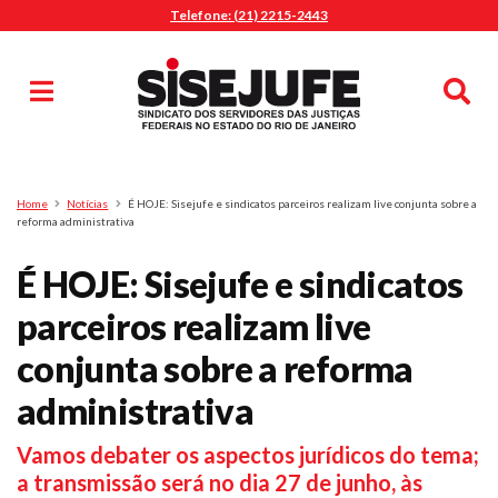
Telefone: (21) 2215-2443
MENU
Início
Sindicalize-se
Notícias
Artigos
Publicações
Pesquisa
Home
Notícias
É HOJE: Sisejufe e sindicatos parceiros realizam live conjunta sobre a
Jurídico
reforma administrativa
Diretoria
É HOJE: Sisejufe e sindicatos
O Sindicato
parceiros realizam live
Agenda
conjunta sobre a reforma
Casa do Alto
Sede Campestre
administrativa
Nossos Convênios
Vamos debater os aspectos jurídicos do tema;
Gympass Wellhub
a transmissão será no dia 27 de junho, às
Seguro Auto