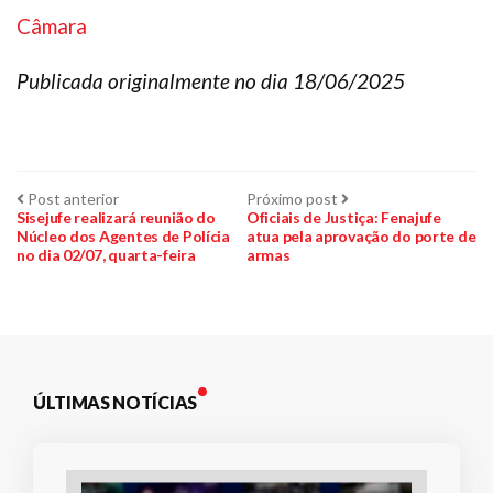
Câmara
Publicada originalmente no dia 18/06/2025
Navegação
Post
Próximo
Post anterior
Próximo post
anterior:
post:
Sisejufe realizará reunião do
Oficiais de Justiça: Fenajufe
Núcleo dos Agentes de Polícia
atua pela aprovação do porte de
de
no dia 02/07, quarta-feira
armas
Post
ÚLTIMAS NOTÍCIAS