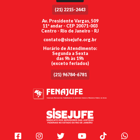
(21) 2215-2443
Av. Presidente Vargas, 509
11º andar - CEP 20071-003
Centro - Rio de Janeiro - RJ
contato@sisejufe.org.br
Horário de Atendimento:
Segunda a Sexta
das 9h às 19h
(exceto feriados)
(21) 96784-6781
Facebook
Instagram
Twitter
Youtube
TikTok
Whats