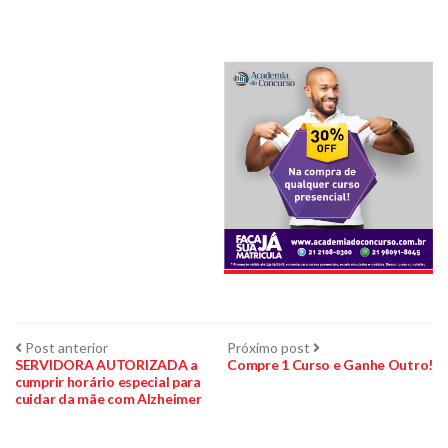
Plano de Saúde
Assistência Funeral
Pós-graduação
Facebook
Instagram
Twitter
Youtube
TikTok
Whatsapp
Navegação
Post
Próximo
Post anterior
Próximo post
anterior:
post:
SERVIDORA AUTORIZADA a
Compre 1 Curso e Ganhe Outro!
cumprir horário especial para
de
cuidar da mãe com Alzheimer
Post