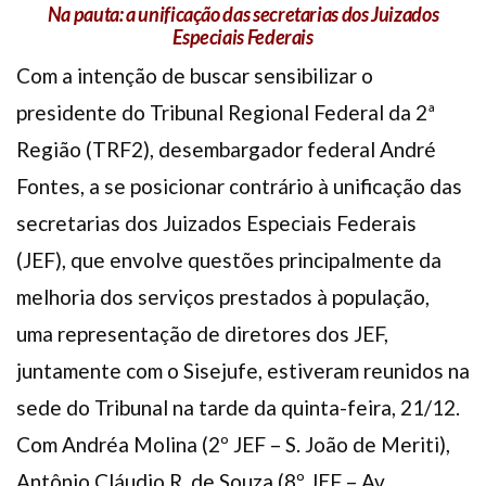
Na pauta: a unificação das secretarias dos Juizados
Plano de Saúde
Especiais Federais
Assistência Funeral
Com a intenção de buscar sensibilizar o
Pós-graduação
presidente do Tribunal Regional Federal da 2ª
Facebook
Instagram
Twitter
Youtube
TikTok
Whatsapp
Região (TRF2), desembargador federal André
Fontes, a se posicionar contrário à unificação das
secretarias dos Juizados Especiais Federais
(JEF), que envolve questões principalmente da
melhoria dos serviços prestados à população,
uma representação de diretores dos JEF,
juntamente com o Sisejufe, estiveram reunidos na
sede do Tribunal na tarde da quinta-feira, 21/12.
Com Andréa Molina (2º JEF – S. João de Meriti),
Antônio Cláudio R. de Souza (8º JEF – Av.