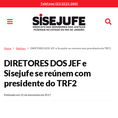
Telefone: (21) 2215-2443
MENU
Início
Sindicalize-se
Notícias
Artigos
Publicações
Pesquisa
Home
Notícias
DIRETORES DOS JEF e Sisejufe se reúnem com presidente do TRF2
Jurídico
DIRETORES DOS JEF e
Diretoria
O Sindicato
Sisejufe se reúnem com
Agenda
presidente do TRF2
Casa do Alto
Sede Campestre
Publicado em 22 de dezembro de 2017
Nossos Convênios
Gympass Wellhub
Seguro Auto