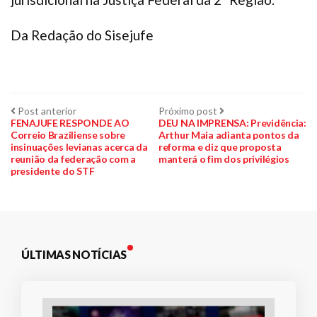
Da Redação do Sisejufe
Navegação
Post
Próximo
Post anterior
Próximo post
anterior:
post:
FENAJUFE RESPONDE AO
DEU NA IMPRENSA: Previdência:
Correio Braziliense sobre
Arthur Maia adianta pontos da
de
insinuações levianas acerca da
reforma e diz que proposta
reunião da federação com a
manterá o fim dos privilégios
Post
presidente do STF
ÚLTIMAS NOTÍCIAS