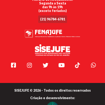
Segunda a Sexta
das 9h às 19h
(exceto feriados)
(21) 96784-6781
Facebook
Instagram
Twitter
Youtube
TikTok
Whats
SISEJUFE © 2026 - Todos os direitos reservados
Criação e
desenvolvimento: