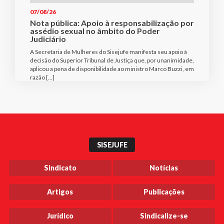
07/08/26
Nota pública: Apoio à responsabilização por
assédio sexual no âmbito do Poder
Judiciário
A Secretaria de Mulheres do Sisejufe manifesta seu apoio à
decisão do Superior Tribunal de Justiça que, por unanimidade,
aplicou a pena de disponibilidade ao ministro Marco Buzzi, em
razão […]
SISEJUFE
Sindicato
Notícias
Artigos
Publicações
Jurídico
Sindicalize-se