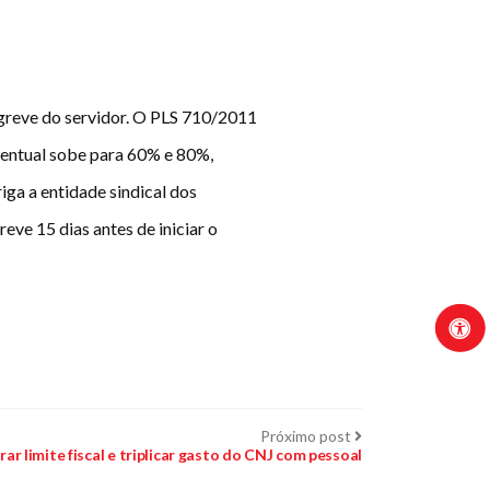
greve do servidor. O PLS 710/2011
centual sobe para 60% e 80%,
ga a entidade sindical dos
eve 15 dias antes de iniciar o
Próximo
Próximo post
post:
r limite fiscal e triplicar gasto do CNJ com pessoal