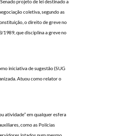
enado projeto de lei destinado a
 negociação coletiva, segundo as
stituição, o direito de greve no
3/1989, que disciplina a greve no
mo iniciativa de sugestão (SUG
anizada. Atuou como relator o
 ou atividade” em qualquer esfera
uxiliares, como as Polícias
s servidores lotados num mesmo