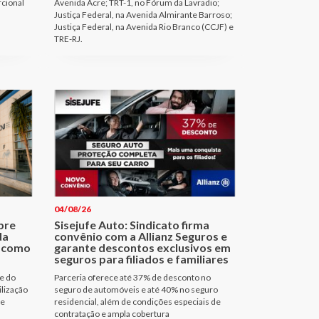
rcional
Avenida Acre; TRT-1, no Fórum da Lavradio;
Justiça Federal, na Avenida Almirante Barroso;
Justiça Federal, na Avenida Rio Branco (CCJF) e
TRE-RJ.
04/08/26
bre
Sisejufe Auto: Sindicato firma
da
convênio com a Allianz Seguros e
a como
garante descontos exclusivos em
seguros para filiados e familiares
e do
Parceria oferece até 37% de desconto no
ilização
seguro de automóveis e até 40% no seguro
de
residencial, além de condições especiais de
contratação e ampla cobertura