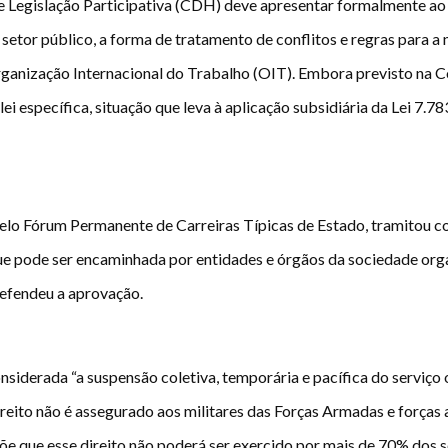
Legislação Participativa (CDH) deve apresentar formalmente ao S
 setor público, a forma de tratamento de conflitos e regras para a
ganização Internacional do Trabalho (OIT). Embora previsto na Con
 específica, situação que leva à aplicação subsidiária da Lei 7.78
lo Fórum Permanente de Carreiras Típicas de Estado, tramitou co
e pode ser encaminhada por entidades e órgãos da sociedade org
efendeu a aprovação.
onsiderada “a suspensão coletiva, temporária e pacífica do serviço
reito não é assegurado aos militares das Forças Armadas e forças a
opõe que esse direito não poderá ser exercido por mais de 70% do