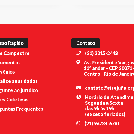
sso Rápido
Contato
e Campestre
(21) 2215-2443
umentos
Av. Presidente Vargas
11º andar - CEP 20071
vênios
Centro - Rio de Janeiro
alize seus dados
contato@sisejufe.or
gunte ao jurídico
Horário de Atendime
es Coletivas
Segunda a Sexta
das 9h às 19h
guntas Frequentes
(exceto feriados)
(21) 96784-6781