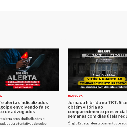
6
06/08/26
fe alerta sindicalizados
Jornada híbrida no TRT: Sis
 golpe envolvendo falso
obtém vitória ao
to de advogados
comparecimento presencial
semanas com dias úteis red
fe alerta seus sindicalizados e
Órgão Especial deu provimento ao rec
izadas sobre tentativas de golpe