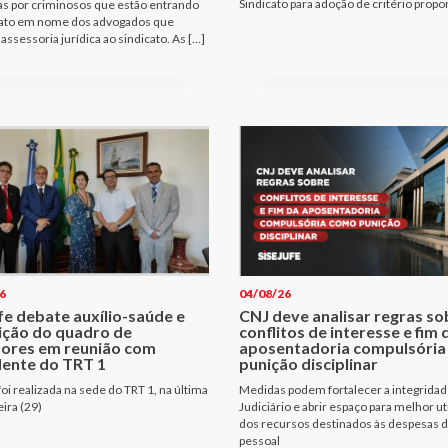
Sindicato para adoção de critério propo
as por criminosos que estão entrando
ato em nome dos advogados que
assessoria jurídica ao sindicato. As […]
6
04/08/26
fe debate auxílio-saúde e
CNJ deve analisar regras so
ição do quadro de
conflitos de interesse e fim 
dores em reunião com
aposentadoria compulsóri
dente do TRT 1
punição disciplinar
oi realizada na sede do TRT 1, na última
Medidas podem fortalecer a integridad
eira (29)
Judiciário e abrir espaço para melhor ut
dos recursos destinados às despesas 
pessoal