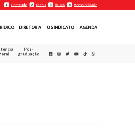
Conteúdo
Menu
Busca
Acessibilidade
1
2
3
4
RÍDICO
DIRETORIA
O SINDICATO
AGENDA
stência
Pós-
Facebook
Instagram
Twitter
Youtube
TikTok
Whatsapp
neral
graduação