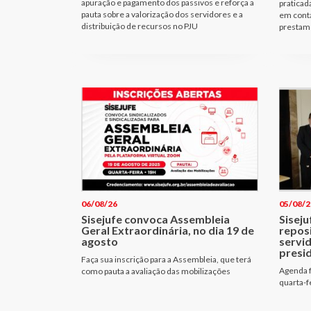
apuração e pagamento dos passivos e reforça a
praticad
pauta sobre a valorização dos servidores e a
em cont
distribuição de recursos no PJU
prestam 
06/08/26
05/08/2
Sisejufe convoca Assembleia
Siseju
Geral Extraordinária, no dia 19 de
repos
agosto
servi
presi
Faça sua inscrição para a Assembleia, que terá
Agenda f
como pauta a avaliação das mobilizações
quarta-f