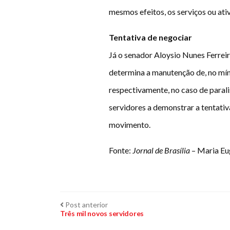
mesmos efeitos, os serviços ou ati
Tentativa de negociar
Já o senador Aloysio Nunes Ferre
determina a manutenção de, no mín
respectivamente, no caso de paral
servidores a demonstrar a tentativ
movimento.
Fonte:
Jornal de Brasília
– Maria Eu
Navegação
Post
Post anterior
anterior:
Três mil novos servidores