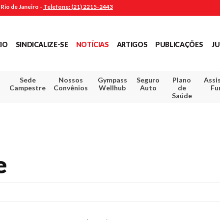
Rio de Janeiro -
Telefone: (21) 2215-2443
CIO
SINDICALIZE-SE
NOTÍCIAS
ARTIGOS
PUBLICAÇÕES
JU
Sede
Nossos
Gympass
Seguro
Plano
Assi
Campestre
Convênios
Wellhub
Auto
de
Fu
Saúde
e