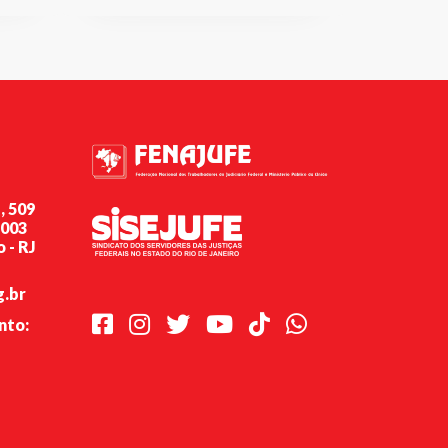
, 509
-003
 - RJ
g.br
Facebook
Instagram
Twitter
Youtube
TikTok
Whatsapp
nto: