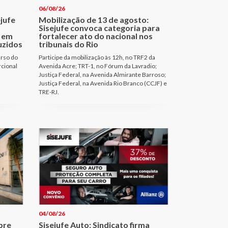
06/08/26
ejufe
Mobilização de 13 de agosto:
Sisejufe convoca categoria para
 em
fortalecer ato do nacional nos
uzidos
tribunais do Rio
urso do
Participe da mobilização às 12h, no TRF2 da
rcional
Avenida Acre; TRT-1, no Fórum da Lavradio;
Justiça Federal, na Avenida Almirante Barroso;
Justiça Federal, na Avenida Rio Branco (CCJF) e
TRE-RJ.
04/08/26
bre
Sisejufe Auto: Sindicato firma