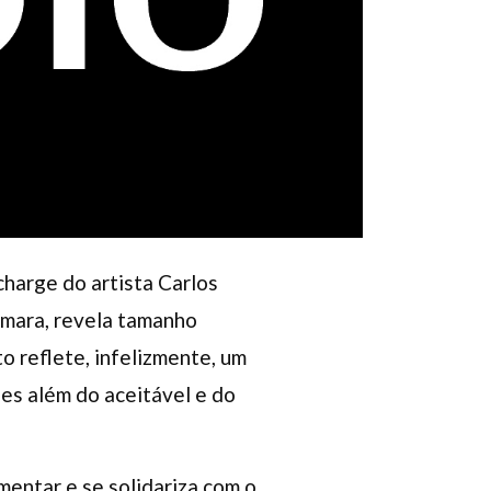
harge do artista Carlos
âmara, revela tamanho
o reflete, infelizmente, um
es além do aceitável e do
mentar e se solidariza com o