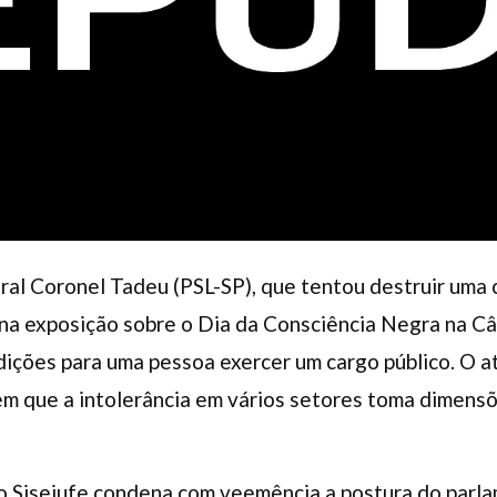
al Coronel Tadeu (PSL-SP), que tentou destruir uma c
 na exposição sobre o Dia da Consciência Negra na C
dições para uma pessoa exercer um cargo público. O at
m que a intolerância em vários setores toma dimensõ
do Sisejufe condena com veemência a postura do parla