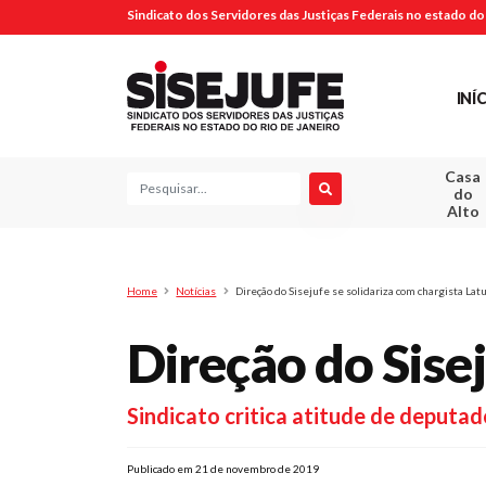
Sindicato dos Servidores das Justiças Federais no estado do 
INÍ
Casa
Pesquisa
do
Alto
Home
Notícias
Direção do Sisejufe se solidariza com chargista Latu
Direção do Sisej
Sindicato critica atitude de deputad
Publicado em 21 de novembro de 2019