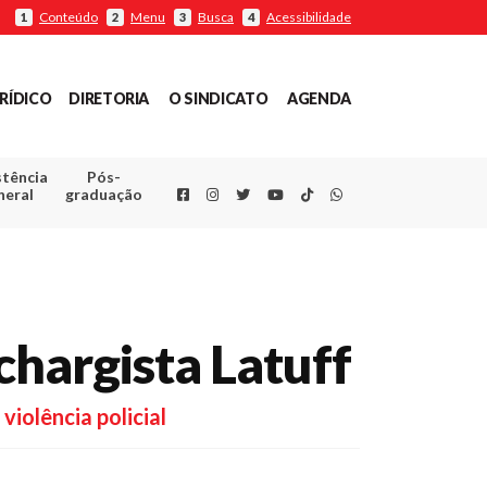
Conteúdo
Menu
Busca
Acessibilidade
1
2
3
4
RÍDICO
DIRETORIA
O SINDICATO
AGENDA
stência
Pós-
Facebook
Instagram
Twitter
Youtube
TikTok
Whatsapp
neral
graduação
chargista Latuff
iolência policial