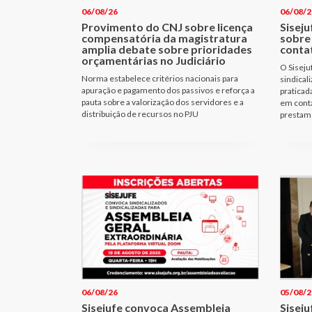
06/08/26
06/08/2
Provimento do CNJ sobre licença
Siseju
compensatória da magistratura
sobre
amplia debate sobre prioridades
conta
orçamentárias no Judiciário
O Siseju
Norma estabelece critérios nacionais para
sindical
apuração e pagamento dos passivos e reforça a
praticad
pauta sobre a valorização dos servidores e a
em cont
distribuição de recursos no PJU
prestam 
06/08/26
05/08/2
Sisejufe convoca Assembleia
Siseju