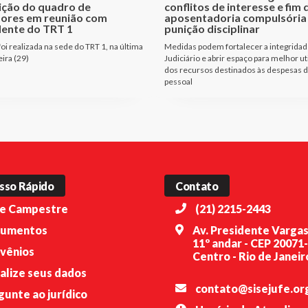
ição do quadro de
conflitos de interesse e fim 
dores em reunião com
aposentadoria compulsóri
dente do TRT 1
punição disciplinar
oi realizada na sede do TRT 1, na última
Medidas podem fortalecer a integridad
eira (29)
Judiciário e abrir espaço para melhor ut
dos recursos destinados às despesas 
pessoal
sso Rápido
Contato
e Campestre
(21) 2215-2443
umentos
Av. Presidente Vargas
11º andar - CEP 20071
vênios
Centro - Rio de Janeiro
alize seus dados
contato@sisejufe.or
gunte ao jurídico