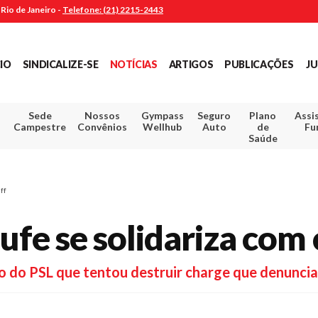
Rio de Janeiro -
Telefone: (21) 2215-2443
CIO
SINDICALIZE-SE
NOTÍCIAS
ARTIGOS
PUBLICAÇÕES
JU
Sede
Nossos
Gympass
Seguro
Plano
Assi
Campestre
Convênios
Wellhub
Auto
de
Fu
Saúde
ff
ufe se solidariza com 
o do PSL que tentou destruir charge que denuncia v