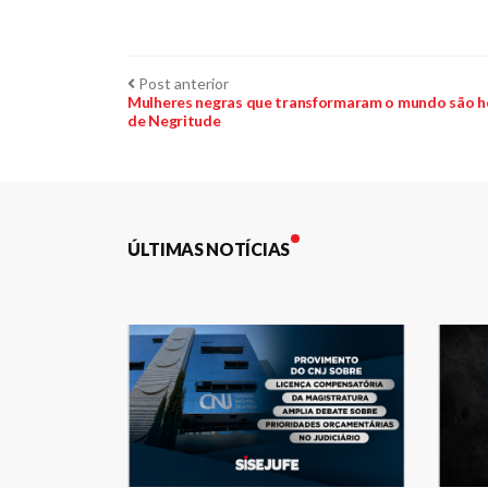
Navegação
Post
Post anterior
anterior:
Mulheres negras que transformaram o mundo são 
de Negritude
de
Post
ÚLTIMAS NOTÍCIAS