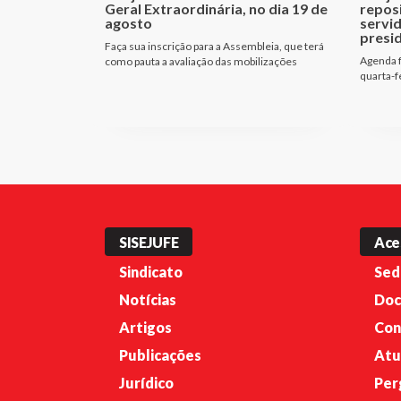
Geral Extraordinária, no dia 19 de
repos
agosto
servi
presi
Faça sua inscrição para a Assembleia, que terá
Agenda f
como pauta a avaliação das mobilizações
quarta-f
SISEJUFE
Ace
Sindicato
Sed
Notícias
Doc
Artigos
Con
Publicações
Atu
Jurídico
Per