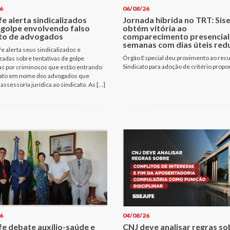
6
06/08/26
fe alerta sindicalizados
Jornada híbrida no TRT: Sis
 golpe envolvendo falso
obtém vitória ao
to de advogados
comparecimento presencial
semanas com dias úteis red
fe alerta seus sindicalizados e
Órgão Especial deu provimento ao rec
izadas sobre tentativas de golpe
Sindicato para adoção de critério propo
as por criminosos que estão entrando
ato em nome dos advogados que
assessoria jurídica ao sindicato. As […]
6
04/08/26
fe debate auxílio-saúde e
CNJ deve analisar regras so