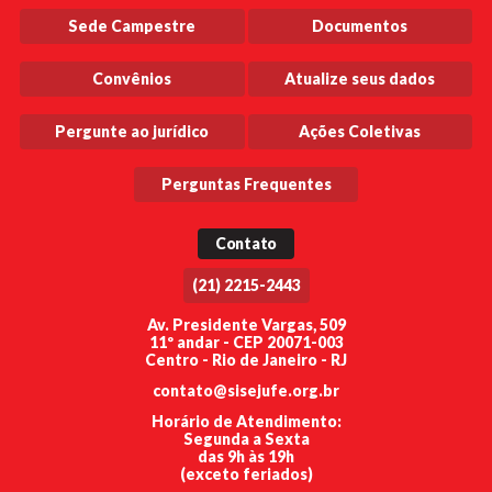
Sede Campestre
Documentos
Convênios
Atualize seus dados
Pergunte ao jurídico
Ações Coletivas
Perguntas Frequentes
Contato
(21) 2215-2443
Av. Presidente Vargas, 509
11º andar - CEP 20071-003
Centro - Rio de Janeiro - RJ
contato@sisejufe.org.br
Horário de Atendimento:
Segunda a Sexta
das 9h às 19h
(exceto feriados)