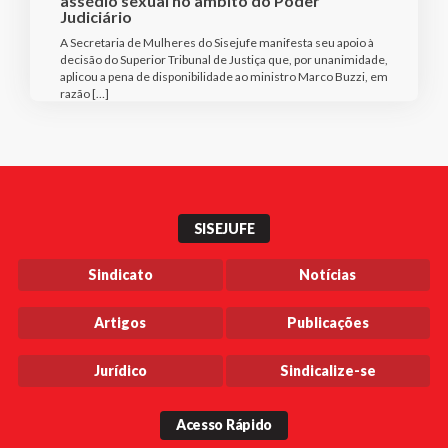
assédio sexual no âmbito do Poder
Judiciário
A Secretaria de Mulheres do Sisejufe manifesta seu apoio à
decisão do Superior Tribunal de Justiça que, por unanimidade,
aplicou a pena de disponibilidade ao ministro Marco Buzzi, em
razão […]
SISEJUFE
Sindicato
Notícias
Artigos
Publicações
Jurídico
Sindicalize-se
Acesso Rápido