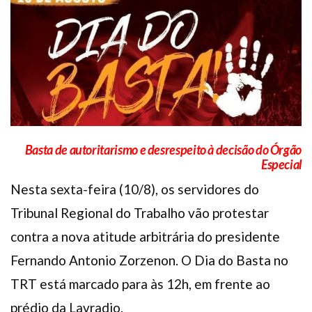
Plano de Saúde
Assistência Funeral
Pós-graduação
Facebook
Instagram
Twitter
Youtube
TikTok
Whatsapp
Basta de autoritarismo e desrespeito à decisão do Órgão
Especial
Nesta sexta-feira (10/8), os servidores do
Tribunal Regional do Trabalho vão protestar
contra a nova atitude arbitrária do presidente
Fernando Antonio Zorzenon. O Dia do Basta no
TRT está marcado para às 12h, em frente ao
prédio da Lavradio.