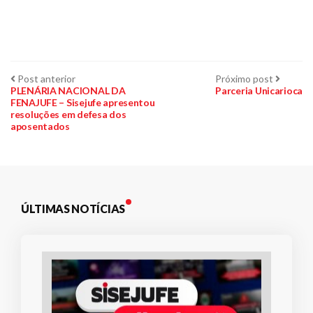
Navegação
Post
Próxim
Post anterior
Próximo post
anterior:
post:
PLENÁRIA NACIONAL DA
Parceria Unicarioca
FENAJUFE – Sisejufe apresentou
de
resoluções em defesa dos
aposentados
Post
ÚLTIMAS NOTÍCIAS