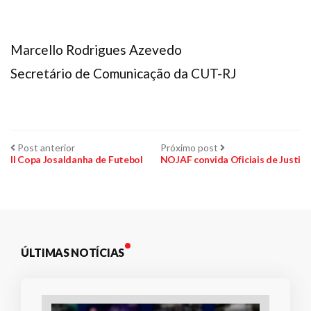
Marcello Rodrigues Azevedo
Secretário de Comunicação da CUT-RJ
Navegação
Post
Próximo
Post anterior
Próximo post
anterior:
post:
II Copa Josaldanha de Futebol
NOJAF convida Oficiais de Justi
de
Post
ÚLTIMAS NOTÍCIAS