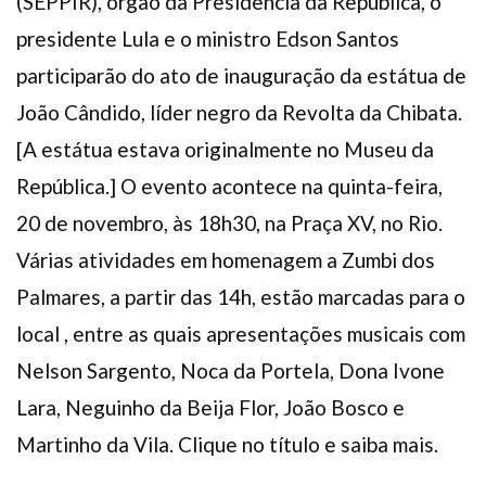
(SEPPIR), órgão da Presidência da República, o
Plano de Saúde
presidente Lula e o ministro Edson Santos
Assistência Funeral
participarão do ato de inauguração da estátua de
Pós-graduação
João Cândido, líder negro da Revolta da Chibata.
Facebook
Instagram
Twitter
Youtube
TikTok
Whatsapp
[A estátua estava originalmente no Museu da
República.] O evento acontece na quinta-feira,
20 de novembro, às 18h30, na Praça XV, no Rio.
Várias atividades em homenagem a Zumbi dos
Palmares, a partir das 14h, estão marcadas para o
local , entre as quais apresentações musicais com
Nelson Sargento, Noca da Portela, Dona Ivone
Lara, Neguinho da Beija Flor, João Bosco e
Martinho da Vila. Clique no título e saiba mais.