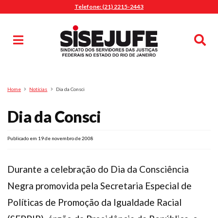
Telefone: (21) 2215-2443
MENU
Início
Sindicalize-se
Notícias
Artigos
Publicações
Pesquisa
Home
Notícias
Dia da Consci
Jurídico
Dia da Consci
Diretoria
O Sindicato
Agenda
Publicado em 19 de novembro de 2008
Casa do Alto
Durante a celebração do Dia da Consciência
Sede Campestre
Negra promovida pela Secretaria Especial de
Nossos Convênios
Políticas de Promoção da Igualdade Racial
Gympass Wellhub
Seguro Auto