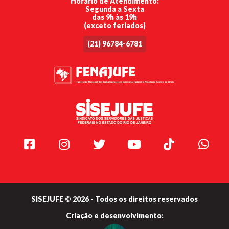
Horário de Atendimento:
Segunda a Sexta
das 9h às 19h
(exceto feriados)
(21) 96784-6781
Facebook
Instagram
Twitter
Youtube
TikTok
Whats
SISEJUFE © 2026 - Todos os direitos reservados
Criação e
desenvolvimento: