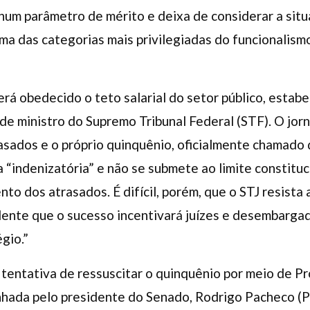
m parâmetro de mérito e deixa de considerar a situaçã
ma das categorias mais privilegiadas do funcionalismo
erá obedecido o teto salarial do setor público, estab
e ministro do Supremo Tribunal Federal (STF). O jorn
asados e o próprio quinquênio, oficialmente chamado
a “indenizatória” e não se submete ao limite constitu
o dos atrasados. É difícil, porém, que o STJ resista 
idente que o sucesso incentivará juízes e desembarga
gio.”
 tentativa de ressuscitar o quinquênio por meio de 
nhada pelo presidente do Senado, Rodrigo Pacheco (