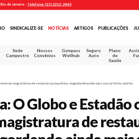
Rio de Janeiro -
Telefone: (21) 2215-2443
CIO
SINDICALIZE-SE
NOTÍCIAS
ARTIGOS
PUBLICAÇÕES
JU
Sede
Nossos
Gympass
Seguro
Plano
Assi
Campestre
Convênios
Wellhub
Auto
de
Fu
Saúde
ento da magistratura de restaurar quinquênios, engordando ainda mais seus já fartos salários
: O Globo e Estadão 
agistratura de resta