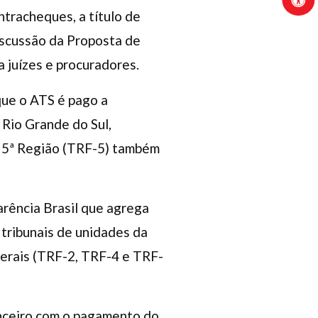
tracheques, a título de
iscussão da Proposta de
 juízes e procuradores.
que o ATS é pago a
 Rio Grande do Sul,
a 5ª Região (TRF-5) também
arência Brasil que agrega
 tribunais de unidades da
derais (TRF-2, TRF-4 e TRF-
anceiro com o pagamento do