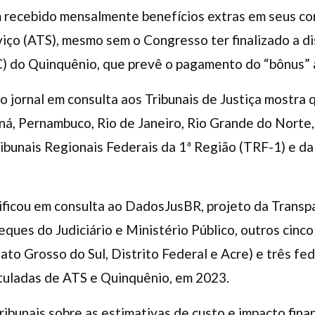
 recebido mensalmente benefícios extras em seus con
iço (ATS), mesmo sem o Congresso ter finalizado a d
) do Quinquênio, que prevê o pagamento do “bônus” a
 jornal em consulta aos Tribunais de Justiça mostra 
á, Pernambuco, Rio de Janeiro, Rio Grande do Norte,
ibunais Regionais Federais da 1ª Região (TRF-1) e d
ificou em consulta ao DadosJusBR, projeto da Transp
ques do Judiciário e Ministério Público, outros cinco
ato Grosso do Sul, Distrito Federal e Acre) e três fe
ituladas de ATS e Quinquênio, em 2023.
ribunais sobre as estimativas de custo e impacto fin