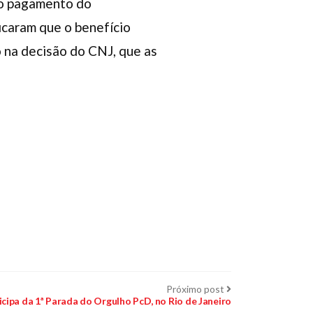
u o pagamento do
icaram que o benefício
o na decisão do CNJ, que as
Próximo
Próximo post
post:
ticipa da 1ª Parada do Orgulho PcD, no Rio de Janeiro