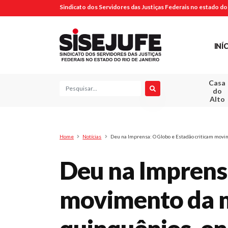
Sindicato dos Servidores das Justiças Federais no estado do 
INÍ
Casa
Pesquisa
do
Alto
Home
Notícias
Deu na Imprensa: O Globo e Estadão criticam movim
Deu na Imprensa
movimento da m