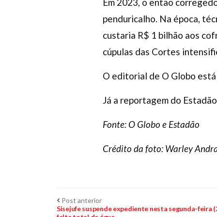
Em 2023, o então corregedor
penduricalho. Na época, téc
custaria R$ 1 bilhão aos cof
cúpulas das Cortes intensif
O editorial de O Globo está
Já a reportagem do Estadão
Fonte: O Globo e Estadão
Crédito da foto: Warley Andra
Navegação
Post
Post anterior
anterior:
Sisejufe suspende expediente nesta segunda-feira (2
falta total de água