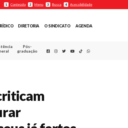
Conteúdo
Menu
Busca
Acessibilidade
1
2
3
4
RÍDICO
DIRETORIA
O SINDICATO
AGENDA
stência
Pós-
Facebook
Instagram
Twitter
Youtube
TikTok
Whatsapp
neral
graduação
criticam
urar